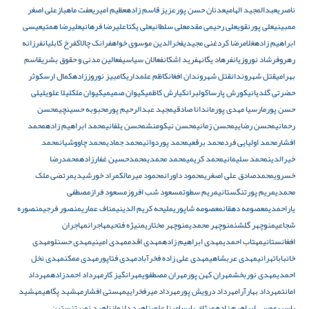
ناصری
عبدالمجید الهامی
عدنان حسن پور
عزیز قاسم زاده
عظیم امیری
عفت ماهباز
علی اصغر
ممبینی
علی پورنقوی
علی رحیمی مقدم
علی سلطانی
علی یکتا
علیرضا فرهانی
علیرضا همتی
عیسی
ابراهیم زاده
غلامرضا کرد
غنی مجیدی
فخرالدین موسوی خواه
فرانک چالاک
فرخ کابلیان
فرزانه
رهرو
فرشاد نوروزیان
فرهاد یگانه
فرید اشکان
فعالان سیاسی
فعالین مدنی و حقوق بشری
قاسم
بهرامی
قتل شهروندان
قتل شهروندان افغان
کاظم علمداری
کامبیز نوروززاده
کمال ارس
کوثر
حضرتی گلدیانی
کورش پارسا
کولبران
کیارش کاظمی
کیوان صمیمی
کیوان ملک
لیلا علوی
لیلی
حسن پور
مارسیا مهدی پور
ماندانا صادقی
مجید عبدالرحیم پور
محبوبه حسینچی
محسن
رحمانی
محسن رضایی
محسن زمانی
محسن نیکومنش
محسن یلفانی
محمد ابراهیم زاده
محمد
افشار
محمد اولیایی فرد
محمد برقعی
محمد پوردوائی
محمد جمادی
محمد چاووشیان
محمد
خیرالدین
محمد سلیمانی
محمد کریمی
محمد محمدی
محمدحسین غفارزاده
محمدرضا
خسروی
محمدصادق علی اصغری
محمود داوران
محمود میرمالک
مراد خورشیدی
مرتضی ملک
محمدی
مریم پورتنگستانی
مریم سطوت
مسعود شب افروز
مسعود فراز
مصطفی
یاراحمدی
معصومه دهقان
معصومه شاپوری
ملیحه کریم الدینی
مناف عماری
منصور فرجی
منصوره
شجاعی
منوچهر گلشن
منوچهر محمدی
منوچهر مختاری
منیژه فتحی
مهاجران
مهاجران
افغانستانی
مهتاب احمدی
مهدی ابراهیم زاده
مهدی اقدم
مهدی امینی
مهدی حسنلو
مهدی
خانباباتهرانی
مهدی عربشاهی
مهدی علی زاده فخرآباد
مهدی فتاپور
مهدی ممکن
مهدی نخل
احمدی
مهدی نوربخش
مهران کهن پور
مهران مصطفوی
مهرانگیز کار
مهرداد احمدزاده
مهرداد
امانت
مهرداد بهارآرا
مهرداد درویش پور
مهرداد میرفخرایی
مهستی افشار
مهشید پگاهی
مهشید
یاسری
موسی ابراهیم زاده
میثاق پارسا
مینا علوی
ناهید دلنواز
ناهید نصرت
نسترن