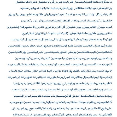
دانشگاه‌
اسدالله فخیمی
اسفندیار طبری
اسماعیل زرگریان
اسماعیل صفرزاده
اسماعیل
یزدانی
اصغر ممبینی
افغانستان
اکبر نوری
الهام رحیمی
الهه امانی
امید نبوی
امیر مسعود
اکبرآبادی
انکار دولت ایران
انیسه بیات
بابک امیرخسروی
باویان ملک
بهرام امامی
بهروز بیات
بهروز
خلیق
بهزاد کریمی
بهناز کیانی
بهنام ابراهیم زاده
بهنام بیات
بهنوش زرین کمر
بهیار
قهرمانی
بیژن افتخاری
بیژن پیرزاده
بیژن گل افرا
پرتو نوری علاء
پَرَن قاسمی
پرهام چشم
پرویز
مختاری
پروین ملک
پریسا خالقی
تبعیض نژادی
تکذیب دولت ایران
توران همتی
تورج
ابوذرخانی
جاهد
جعفر جودکی
جعفر کیوانچهر
جلال جلالی زاده
جلال صمصامی
جلال کیابی
جنایت
علیه شهروندان افغانستان
جنایت علیه کولبران
جواد رحیم پور
حسن جعفری
حسن زهتاب
حسن
گلشاهی
حسن نایب هاشم
حسن یوسفی اشکوری
حسین
حسین بحیرایی
حسین پورجانکی
حسین
چابک
حسین رفیعی
حسین سربندی
حسین عباسی
حسین غلامی آذر
حسین کربلایی
حسین
کشوردوست کلتی
حسین کمالی
حمید آصفی
حمید کوثری
حمیدرضا رسولیان
حنیف کراگری
حوریه
خانپور
خسرو بندری
داریوش لطیف پور
داوود نوائیان
راحله طارانی
رحمان لیوانی
رحیم عابدان
زاده
رسوا تیهوئیان
رسول بداقی
رضا شیرازی
رضا علوی
رضا علیجانی
رضا غفوری
رضا قریشی
رضا
کاظمی فومنی
رضا مبین
رضا محمدی
رقیه زارع پور
روجا درود
زهرا آقاخانی
زهرا رحیمی
زهرا
سیادت
زهره امامی
زینب محوی
ژیلا مکوندی
سارا امانی
ساسان سلیمانی
سعید باقرنژاد
سعید
پیوندی
سعید رهنما
سکینه اسودی قوشچی
سلیم پادبان
سمیه علوی
سهراب رزاقی
سهیلا
گلشاهی
سوسن طلوعی
سیامک سلطانی
سیامک فرید
سیاوش قائنی
سید حسین موسوی
سید
علی شیخ الاسلامی
سیران محمدحسینی
شبنم شجری زاده
شکرالله مسیح پور
شهروندان
افغان
شهریار دبیرزاده
شیوا رشیدی
صادق کارگر
عباس پوراظهری
عباس خرسندی
عبدالله