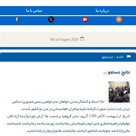
درباره ما
تماس با ما
9th of August 2026
خانه
> جستجو
نتایج جستجو ...
۲۵۰ استاد و کنشگر مدنی، خواهان عذرخواهی رسمی جمهوری اسلامی
ایران بابت جنایت صورت گرفته علیه مهاجران افغانستانی در مرز دو کشور شدند
سایر گروهها
آرش تورانی
آینده آزاد
ئالان
تاریخ:
اردیبهشت 28ام, 1399
گروه:
برچسب ها:
توفیقی
ابراهیم اصغری منیر
ابوذرعلوی
احسان رضائی
احمد پورمندی
احمد زمانی
احمد شمس
احمد
عالی‌نژاد
احمد علوی
احمد فشخورانی
احمد نجاتی
احمد هادوی
اردوان ارشاد
اساتید