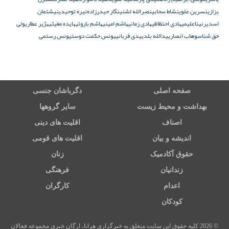
بزازی
نسرین علوی
نشاط سحابی
نصرالله لشنی
نگار حیدرزادە
نیره توحیدی
نیشتمان
اسدیر
نیناعلیمی
هادی احتظاظی
هادی زمانی
هاشم امینی
هاشم باروتی
هایده مغیثی
هژیر عطاری
ولی
حق شناس
وهاب انصاری
یدالله بلدی
یدی قربانی
یونس حکمت دوست
یونس رستمی
صفحه اصلی
دگرباشان جنسی
بهداشت و محیط زیست
سایر گروهها
اصناف
اقلیت های دینی
اندیشه و بیان
اقلیت های قومی
حقوق آکادمیک
زنان
زندانیان
فرهنگی
اعدام
کارگران
کودکان
© 2026 کلیه حقوق این سایت متعلق به خبرگزاری هرانا، ارگان خبری مجموعه فعالان