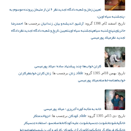
تعیین زمان و شعبه دادگاه تجدیدنظر ۶ تن از متهمان پرونده موسوم به
«پنجشنبه سیاه اوین»
آرشیو
اندیشه و بیان
زندانیان
احمدرضا
تاریخ:
اسفند 2ام, 1398
گروه:
,
,
برچسب ها:
حائری
اوین
پنج‌شنبه سیاه
پنجشنبه سیاه اوین
تعیین تاریخ و شعبه دادگاه تجدیدنظر
دادگاه
تجدید نظر
میلاد پورعیسی
کارتن خواب‌ها؛ چند پیشنهاد ساده/ میلاد پورعیسی
slide
زنان
زنان کارتن خواب
فقر
کارتن
تاریخ:
بهمن 18ام, 1395
گروه:
,
برچسب ها:
خواب
ماهنامه خط صلح
میلاد پورعیسی
خانه به مثابه کوره‌ آجرپزی / میلاد پورعیسی
slide
کودکان
انزوا
خدمتکار
تاریخ:
دی 15ام, 1395
گروه:
,
برچسب ها:
خانگی
خشونت
خشونت جنسی
خشونت علیه کودکان
خط صلح
سوء استفاده جنسی
کار
خانگی
کارفرما
کارگر خانگی
کودک
کودک آزاری
کودکان کار
کوره‌ آجرپزی
لَپوسا
ماهنامه خط