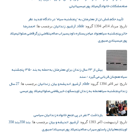
صلح
مشکلات خانوادگی
میلاد پورعیسی
هائیتی
تأیید حکم شش تن از معترضان به “پنجشنبه سیاه” در دادگاه تجدید نظر
slide
آرشیو
زندانیان
احمدرضا
تاریخ:
مرداد 14ام, 1394
گروه:
,
,
برچسب ها:
حائری
پنجشنبه سیاه
جواد مهاجری
ستاره داودی
سهراب صالحین
قاضی زرگر
قاضی صلواتی
میلاد
پورعیسی
نادی صبوری
بیش از ۲۳ سال زندان برای معترضان به حمله به بند ۳۵۰؛ پنجشنبه
سیاه همچنان قربانی می گیرد / سند
slide
آرشیو
اندیشه و بیان
زندانیان
27 سال
تاریخ:
تیر 4ام, 1394
گروه:
,
,
,
برچسب ها:
زندان
پنجشنبه سیاه
حمله به زندان اوین
سکوت خبری
قاضی صلواتی
میلاد پورعیسی
بازداشت ۳ نفر در پی تجمع خانواده زندانیان سیاسی
آرشیو
اندیشه و بیان
بند 350
بند 350
تاریخ:
اردیبهشت 3ام, 1393
گروه:
,
برچسب ها:
اوین
تجمع
خیابان پاستور
سهراب صالحین
میلاد پورعیسی
نادا صبوری