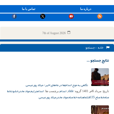
درباره ما
تماس با ما
7th of August 2026
خانه
> جستجو
نتایج جستجو ...
نگاهی به موج اعدام‌ها در ماه‌های اخیر/ میلاد پورعیسی
slide
اعدام
اعدام
جرایم مواد مخدر
خشونت
خط
تاریخ:
مرداد 6ام, 1401
گروه:
,
برچسب ها:
صلح
خط صلح 135
قتل
ماهنامه خط صلح
مواد مخدر
میلاد پورعیسی