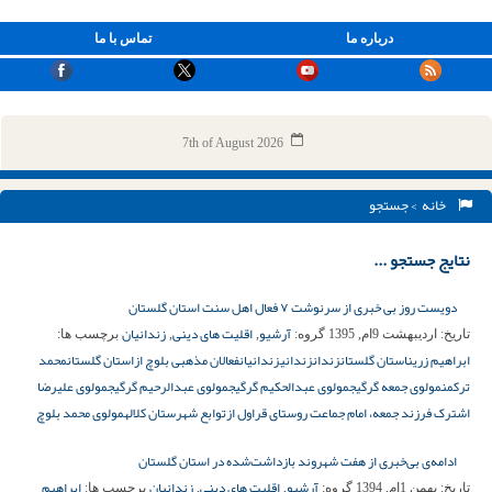
درباره ما
تماس با ما
7th of August 2026
خانه
> جستجو
نتایج جستجو ...
دویست روز بی خبری از سرنوشت ۷ فعال اهل سنت استان گلستان
آرشیو
اقلیت های دینی
زندانیان
تاریخ:
اردیبهشت 9ام, 1395
گروه:
,
,
برچسب ها:
ابراهیم زرین
استان گلستان
زندان
زندانی
زندانیان
فعالان مذهبی بلوچ ازاستان گلستان
محمد
ترکمن
مولوی جمعه گرگیج
مولوی عبدالحکیم گرگیج
مولوی عبدالرحیم گرگیج
مولوی علیرضا
اشترک فرزند جمعه، امام جماعت روستای قراول ازتوابع شهرستان کلاله
مولوی محمد بلوچ
ادامه‌ی بی‌خبری از هفت شهروند بازداشت‌شده در استان گلستان
آرشیو
اقلیت های دینی
زندانیان
ابراهیم
تاریخ:
بهمن 1ام, 1394
گروه:
,
,
برچسب ها: