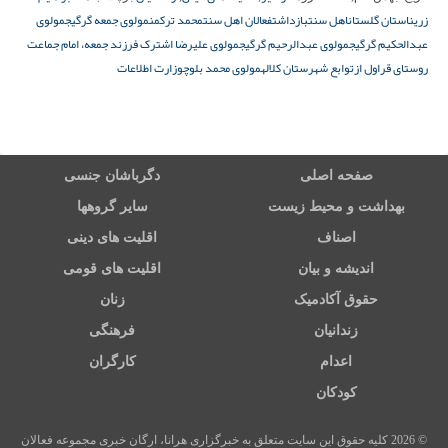
زرین
استان گلستان
اهل سنت
بازداشت
فعالان اهل سنت
محمد ترکمن
مولوی جمعه گرگیج
مولوی
عبدالحکیم گرگیج
مولوی عبدالرحیم گرگیج
مولوی علیرضا اشترک فرزند جمعه، امام جماعت
روستای قراول ازتوابع شهرستان کلاله
مولوی محمد بلوچ
وزارت اطلاعات
صفحه اصلی
دگرباشان جنسی
بهداشت و محیط زیست
سایر گروهها
اصناف
اقلیت های دینی
اندیشه و بیان
اقلیت های قومی
حقوق آکادمیک
زنان
زندانیان
فرهنگی
اعدام
کارگران
کودکان
© 2026 کلیه حقوق این سایت متعلق به خبرگزاری هرانا، ارگان خبری مجموعه فعالان