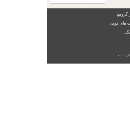
 گروهها
ت های قومی
گی