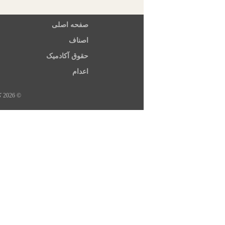
صفحه اصلی
اصناف
حقوق آکادمیک
اعدام
© 2026 کلیه حقوق این سایت متعلق به خبرگزاری هرانا، ارگان خبری مجموعه فعالان حقوق بشر در ایران است