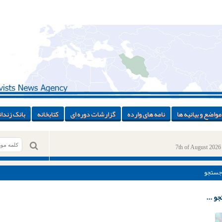
مواضع و بیانیه ها
نامه های وارده
گزارشات دوره ای
کتابخانه
بانک زندان
7th of August 2026
جستجو
و ...