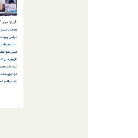
تاریخ:
مهر 12ام, 1401
محمدی
احسان
عباس پویان
ام
حیدری
جواد پ
منبری
ذوالفقا
نارویی
علی تقو
شه‌ بخش
مجید
خواجویی
محمد
زاهدیان
میثم