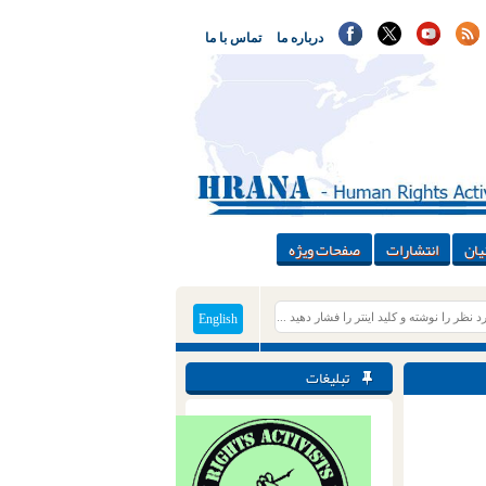
درباره ما
تماس با ما
یان
انتشارات
صفحات ویژه
English
تبلیغات