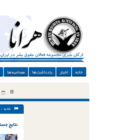
خانه
اخبار
یادداشت ها
مصاحبه ها
خانه
> 
نتایج جستج