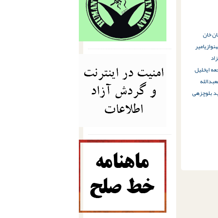
ان خان
نوازی
امیر
زاد
عه ای
خلیل
عبدالله
د بلوچزهی