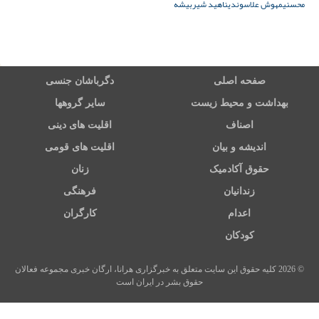
محسنی
مهوش علاسوندی
ناهید شیربیشه
صفحه اصلی
دگرباشان جنسی
بهداشت و محیط زیست
سایر گروهها
اصناف
اقلیت های دینی
اندیشه و بیان
اقلیت های قومی
حقوق آکادمیک
زنان
زندانیان
فرهنگی
اعدام
کارگران
کودکان
© 2026 کلیه حقوق این سایت متعلق به خبرگزاری هرانا، ارگان خبری مجموعه فعالان
حقوق بشر در ایران است