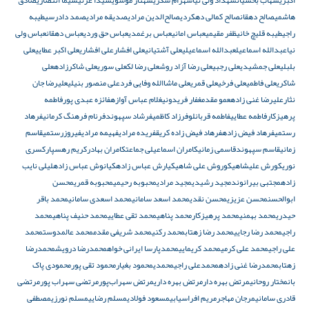
اکبری
شهاب بخشیان
شهداد ولی نیا
شهرام شکری
شهناز موسوی
شیدا عزتی
شیما انتصاری
صادق
هاشمی
صالح دهقان
صالح کمالی دهکردی
صالح‌الدین مرادی
صدیقه مرادی
صمد دادرسی
طیبه
راجی
طیبه قلیچ خانی
ظفر مقیمی
عباس امانی
عباس برغمدی
عباس حق وردی
عباس دهقان
عباس ولی
نیا
عبدالله اسماعیل
عبدالله اسماعیلی
علی آشتیانی
علی افشار
علی افشاری
علی اکبر عطایی
علی
بلبلی
علی جمشیدی
علی رجبی
علی رضا آزاد روش
علی رضا لک
علی سوری
علی شاکرزاده
علی
شاکری
علی فاطمی
علی فرخی
علی قمری
علی ماشاالله وفایی فرد
علی منصور بنیلی
علیرضا جان
نثار
علیرضا غنی زاده
عمو مقدم
غفار فریدونی
غلام عباس آوازه
فائزه عبدی پور
فاطمه
پرهیزکار
فاطمه عطایی
فاطمه قربانلو
فرزاد کاظمی
فرشاد سپهوند
فرنام فرهنگ کرمانی
فرهاد
رستمی
فرهاد فیض زاده
فرهاد فیض زاده کریق
فریده مرادی
فهیمه مرادی
فیروزرستمی
قاسم
زمانی
قاسم سپهوند
قاسمی زمانی
کامران اسماعیلی جماعت
کامران بهادر
کریم رهسپار
کسری
نوری
کورش علیشاهی
کوروش علی شاهی
کیارش عباس زاده
کیانوش عباس زاده
لیلی نایب
زاده
مجتبی بیرانوند
مجید رشیدی
مجید مرادی
محبوبه رحیمی
محبوبه قمری
محسن
ابوالحسن
محسن عزیزی
محسن نقدی
محمد اسعد سامانی
محمد اسعدی سامانی
محمد باقر
حیدری
محمد بهمنی
محمد پرهیزکار
محمد پناهی
محمد تقی عطایی
محمد حنیف پناهی
محمد
راجی
محمد رضا رجایی
محمد رضا زهتاب
محمد رکنی
محمد شریفی مقدم
محمد عالمدوست
محمد
علی راجی
محمد علی کرمی
محمد کریمایی
محمدپارسا ایرانی خواه
محمدرضا درویش
محمدرضا
زهتاب
محمدرضا غنی زاده
محمدعلی راجی
محمدی
محمود بغیار
محمود تقی پور
محمودی پاک
بان
مختار روحانی
مرتض بهره دار
مرتض بهره داری
مرتض سهراب‌پور
مرتضی سهراب پور
مرتضی
قادری سامانی
مرجان مهاجر
مریم افراسیابی
مسعود فولادی
مسلم رضایی
مسلم نورزی
مصطفی