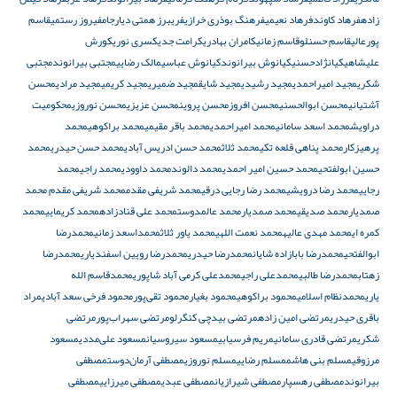
زاده
فرهاد کاوند
فرهاد نعیمی
فرهنگ بوذری خرازی
فریبرز همتی دیارجام
فیروز رستمی
قاسم
پورعالی
قاسم حسنلو
قاسم زمانی
کامران بهادری
کرامت جدی
کسری نوری
کورش
علیشاهی
کیانژادحسنی
کیانوش بیرانوند
کیانوش عباسی
مالک رضایی
مجتبی بیرانوند
مجتبی
شکری
مجید امیراحمدی
مجید رشیدی
مجید شایق
مجید ضمیری
مجید کریمی
مجید مرادی
محسن
آشتیانی
محسن ابوالحسنی
محسن افروز
محسن پروین
محسن عزیزی
محسن نوروزی
محکومیت
دراویش
محمد اسعد سامانی
محمد امیراحمدی
محمد باقر مقیمی
محمد براکوهی
محمد
پرهیزکار
محمد پناهی قلعه تکی
محمد ثلاث
محمد حسن ادریس آبادی
محمد حسن حیدری
محمد
حسین ابولفتحی
محمد حسین امیر احمدی
محمد دالوند
محمد داوودی
محمد راجی
محمد
رجایی
محمد رضا درویشی
محمد رضا رجایی درقی
محمد شریفی مقدم
محمد شریفی‌ مقدم محمد
صمدیار
محمد صدیقی
محمد صمدیار
محمد عالمدوست
محمد علی قنادزاده
محمد کریمایی
محمد
کمره ای
محمد مهدی عالیه
محمد نعمت اللهی
محمد یاور ثلاث
محمداسعد زمانی
محمدرضا
ابوالفتحی
محمدرضا بابازاده شایان
محمدرضا حیدری
محمدرضا رویین اسفندیاری
محمدرضا
زهتاب
محمدرضا طالبی
محمدعلی راجی
محمدعلی کرمی آباد شاپوری
محمدقاسم الله
یاری
محمدنظام اسلامی
محمود براکوهی
محمود بغیار
محمود تقی‌پور
محمود فرخی سعد آبادی
مراد
باقری حیدری
مرتضی امین زاده
مرتضی بیدچی کنگرلو
مرتضی سهراب‌پور
مرتضی
شکری
مرتضی قادری سامانی
مریم فرسیابی
مسعود سیروسیان
مسعود علی‌مددی
مسعود
مرزوقی
مسلم بنی هاشم
مسلم رضایی
مسلم نوروزی
مصطفی آرمان‌دوست
مصطفی
بیرانوند
مصطفی رهسپار
مصطفی شیرازیان
مصطفی عبدی
مصطفی میرزایی
مصطفی