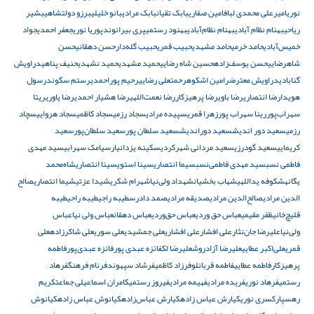
نوری
امیرعلی محمدی لباف
امین صفاری
بابک تقیان
بابک مرادی
بانو خلیلی
برزو دولتشاهی
بشیر
ریاحی
بهنام نظام آبادی
بهنام نظام‌آبادی
بهنود رستمی
پری بیرانوند
پوریا نوری
جعفر احمدی
جواد
خمیس‌آبادی
حامد خرمی
حامد مشهدی
حبیب قمری
حبیب گله‌دار
حسن دهقانی
حسن
شاهرضایی
حسن یوسف‌زاده
حسین شاه رضایی
حمید مشهدی
حمید نشهدی
حنيف پناهی
دراویش
گنابادی
دراویش معترض
رامین اشکوه
رحمتعلی رضایی
رحیم پوراحمدی
رستم سگوند
رسول
هویدا
رضا انتصاری
رضا باوی
رضا پرهیزکار
رضا نعمت‌اللهی
رضا هشیار احمدی
رضا یاوری
ریتا
سهراب‌پور
رینا سهراب پور
زهرا قمری
سپیده مرادی
سجاد رزمی
سجاد کاظمی
سجاد هروایی
سچاد
رزمی
سعید دور اندیش
سعید دوراندیش
سعید سلطان پور
سعید سلطان‌پور
سعید
کریمایی
سعید گودرزی
سعید مردانی شهرکردی
سکینه یزدانیار
سیامک سهرابی
سید مهدی
فاطمی نسب
سید مهدی فاطمی‌نسب
سیما انتصاری
سینا استوی
سینا انتصاری
شاه‌محمد
یگانه
شکوفه یداللهی
شهاب بخشیان
شهداد ولی‌نیا
شهرام شکری
شیدا عزتی
شیما انتصاری
صالح
الدین مرادی
صالح‌الدین مرادی
صدیقه مرادی
صمد دادرس
طیبه راجی
طیبه راحی
طیبه
قلیچ‌خانی
ظفر مقیمی
عباس حق وردی
عباس حق‌وردی
عباس دهقان
عباس ولی نیا
عباس
ولی‌نیا
عليرضا جان‌نثار
علی افشار
علی افشاری
علی جمشیدی
علی سوری
علی شاکرزاده
علی
قمری
علی‌اکبر عطایی
علیرضا آزادروش
علیرضا لک
فائزه عبدی پور
فائزه عبدی‌پور
فاطمه
پرهیزکار
فاطمه عطایی
فاطمه قربانلو
فرزاد کاظمی
فرشاد سپهوند
فرنام فرهنگ
فرهاد
رستمی
فرهاد نوری
فریده مرادی
فهیمه مرادی
فیروز رستمی
کامران اسماعیلی جماعت
کریم
رهسپار
کسری نوری
کیارش عباس زاده
کیارش عباس‌زاده
کیانوش عباس زاده
کیانوش