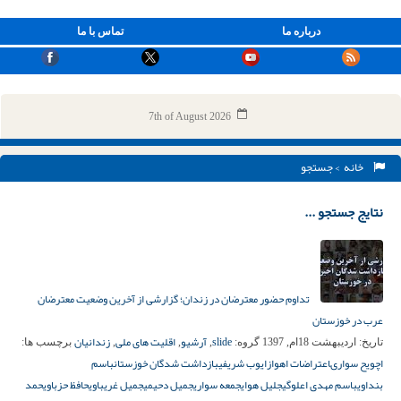
درباره ما
تماس با ما
7th of August 2026
خانه
> جستجو
نتایج جستجو ...
تداوم حضور معترضان در زندان؛ گزارشی از آخرین وضعیت معترضان
عرب در خوزستان
slide
آرشیو
اقلیت های ملی
زندانیان
تاریخ:
اردیبهشت 18ام, 1397
گروه:
,
,
,
برچسب ها:
اچويح سوارى
اعتراضات اهواز
ایوب شریفی
بازداشت شدگان خوزستان
باسم
بنداوی
باسم مهدى اعلوگى
جلیل هوای
جمعه سواری
جميل دحيمى
جمیل غریباوی
حافظ حزباوی
حمد