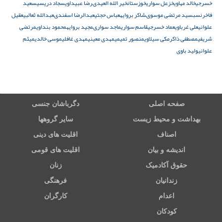
خسرجی
خالد مهاوی
خزعل سواری
خوزستان
خير الله العيدى
رضا عبیداوی
سجاد دریسی
سعید
فاخرنسب
سيد مرتضى موسوى
شاكر بروايه
عباس حجتی
عبدالرضا اسفندى
عبدالله ثعالبی
عقيل
علوانى
علی غرباوی
عماد خسرجی
قاسم سواری
ماجد سوارى
مجید بروایه
محمود بنداوی
مرتضی
شریفی
مصطفى ذاكر
مکی سیلاوی
منصور تمیمی
مهدى معينى
مهدی غافلی
موسی خالدی
ميثم
علوانى
ولید باوی
صفحه اصلی
دگرباشان جنسی
بهداشت و محیط زیست
سایر گروهها
اصناف
اقلیت های دینی
اندیشه و بیان
اقلیت های قومی
حقوق آکادمیک
زنان
زندانیان
فرهنگی
اعدام
کارگران
کودکان