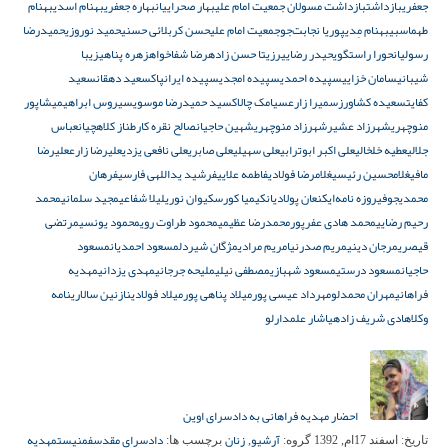
جعفری
بازداشت
بازداشت مسولان جمعیت امام علی
بهار صحراییان
بهاره جعفری
بهنام اسدی
بهنام
طهماسبی
بهنام مِدی
پوریا نجابت‌جو
جمعیت امام علی
حسن کربلائی حسنی
حمید نوروزی
حمیدرضا
رسولیان
حورا راستگوی
حیدر رضایی
رزیتا حسن زاده
رضا شفاخواه
زهره پناهی
زیبا
شیبانی
سامان خزایی
سپیده احمدی
سپیده امجدی
سپیده ایرانپاک
سعید دهقان
سعید
کفایت
سعیده کشاورز
سمیرا زارع
سیامک چالاک
سید حمیدرضا موسوی
سیروس ابراهیمی
شاپور
منوچهری
شهرزاد عشیر
شهرزاد منوچهری
شهین حاجیان
صالح نقره کار
طناز کلاهچیان
عباس
جلالی
عطیه خلخالی
علی اکبر ابوترابی
علی سهیلی
علی صابری
علی نافعی یزدی
علیرضا زارع
علیرضا
مافی
غلامحسین رئیسی
غلامرضا فولادی
فاطمه علایی
فرشید یداللهی فارسی
فرهان
محمدیجو
فیروزه نامه‌ای
کنعان پولادیان
کیمیا کورس
کیوان نوری
لیلا شفاعی
مجید سلمانی
محمد
رحیم رضایی
محمد هادی عفرپور
محمدرضا عظیمی
محمود طراوت روی
محمود یونسی
مرتضی
قیصری
مرجان دینی
مریم صدرنیا
مریم مرادی
مژگان شیردل
مسعود احمدیان
مسعود
حاجیان
مسعود درستی
مسعود شهبازی
مصطفی نیلی
ملیحه جرجانی
مهدی یزدانی
مهدیه
فراهانی
مهران محمدلو
مهرداد عیسی پور
میلاد پناهی پور
میلاد فولادی
نازنین سالاری
نامه
وکلا
هادی شریف زاده
یاشار علمدارلو
احضار مهدیه فراهانی به دادسرای اوین
آرشیو
زنان
دادسرای مقدس
فمنیست
مهدیه
تاریخ:
اسفند 17ام, 1392
گروه:
,
برچسب ها: