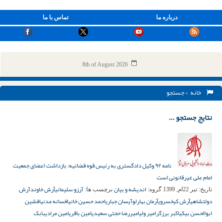
درباره ما
تماس با ما
8th of August 2026
خانه
> جستجو
نتایج جستجو ...
نامه ‏۹۲ وکیل دادگستری به رئیس قوه قضائیه: بازداشت اعضای جمعیت
امام علی غیرقانونی است
اندیشه و بیان
آرزو سلیمانی
آرش خاوند
آرش
تاریخ:
تیر 22ام, 1399
گروه:
برچسب ها:
دولتشاهی
آرش کیخسروی
آرمان بهارلو
آیسان جباری
احمد حسین خانی
افسانه مدنی
افشین
ابوالحسن بیکی
اکبر برزگر
امیر ولی
امیررضا حجتی سعیدی
امین باقری
امین مرادی
بابک