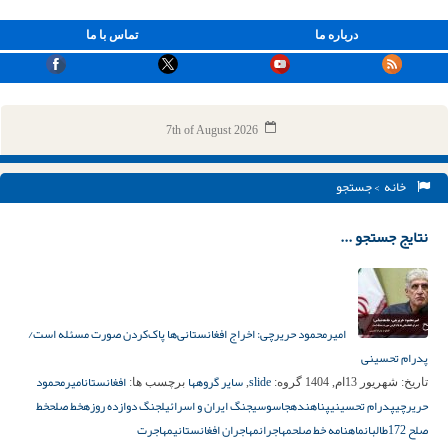
درباره ما
تماس با ما
7th of August 2026
خانه
> جستجو
نتایج جستجو ...
امیرمحمود حریرچی: اخراج افغانستانی‌ها پاک‌کردن صورت مسئله است/
پدرام تحسینی
slide
سایر گروهها
افغانستان
امیرمحمود
تاریخ:
شهریور 13ام, 1404
گروه:
,
برچسب ها:
حریرچی
پدرام تحسینی
پناهنده
جاسوسی
جنگ ایران و اسرائیل
جنگ دوازده روزه
خط صلح
خط
صلح 172
طالبان
ماهنامه خط صلح
مهاجران
مهاجران افغانستانی
مهاجرت