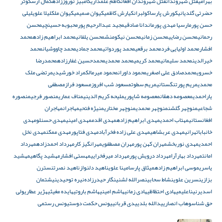
بهرامی
قتل شهروندان
قتل شهروندان افغان
کاظم علمداری
کامبیز نوروززاده
کمال ارس
کوثر
حضرتی گلدیانی
کورش پارسا
کولبران
کیارش کاظمی
کیوان صمیمی
کیوان ملک
لیلا علوی
لیلی
حسن پور
مارسیا مهدی پور
ماندانا صادقی
مجید عبدالرحیم پور
محبوبه حسینچی
محسن
رحمانی
محسن رضایی
محسن زمانی
محسن نیکومنش
محسن یلفانی
محمد ابراهیم زاده
محمد
افشار
محمد اولیایی فرد
محمد برقعی
محمد پوردوائی
محمد جمادی
محمد چاووشیان
محمد
خیرالدین
محمد سلیمانی
محمد کریمی
محمد محمدی
محمدحسین غفارزاده
محمدرضا
خسروی
محمدصادق علی اصغری
محمود داوران
محمود میرمالک
مراد خورشیدی
مرتضی ملک
محمدی
مریم پورتنگستانی
مریم سطوت
مسعود شب افروز
مسعود فراز
مصطفی
یاراحمدی
معصومه دهقان
معصومه شاپوری
ملیحه کریم الدینی
مناف عماری
منصور فرجی
منصوره
شجاعی
منوچهر گلشن
منوچهر محمدی
منوچهر مختاری
منیژه فتحی
مهاجران
مهاجران
افغانستانی
مهتاب احمدی
مهدی ابراهیم زاده
مهدی اقدم
مهدی امینی
مهدی حسنلو
مهدی
خانباباتهرانی
مهدی عربشاهی
مهدی علی زاده فخرآباد
مهدی فتاپور
مهدی ممکن
مهدی نخل
احمدی
مهدی نوربخش
مهران کهن پور
مهران مصطفوی
مهرانگیز کار
مهرداد احمدزاده
مهرداد
امانت
مهرداد بهارآرا
مهرداد درویش پور
مهرداد میرفخرایی
مهستی افشار
مهشید پگاهی
مهشید
یاسری
موسی ابراهیم زاده
میثاق پارسا
مینا علوی
ناهید دلنواز
ناهید نصرت
نسترن
بزازی
نسرین علوی
نشاط سحابی
نصرالله لشنی
نگار حیدرزادە
نیره توحیدی
نیشتمان
اسدیر
نیناعلیمی
هادی احتظاظی
هادی زمانی
هاشم امینی
هاشم باروتی
هایده مغیثی
هژیر عطاری
ولی
حق شناس
وهاب انصاری
یدالله بلدی
یدی قربانی
یونس حکمت دوست
یونس رستمی