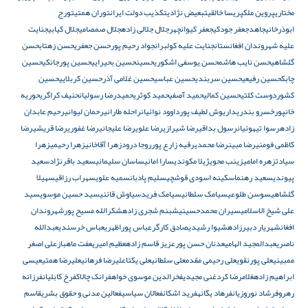
مختاری
پروین ملک
پریسا خالقی
تبعیض نژادی
تکذیب دولت ایران
توران همتی
تورج
ابوذرخانی
جاهد
جعفر جودکی
جعفر کیوانچهر
جلال جلالی زاده
جلال صمصامی
جلال کیابی
جنایت
علیه شهروندان افغانستان
جنایت علیه کولبران
جواد رحیم پور
حسن جعفری
حسن زهتاب
حسن
گلشاهی
حسن نایب هاشم
حسن یوسفی اشکوری
حسین
حسین بحیرایی
حسین پورجانکی
حسین
چابک
حسین رفیعی
حسین سربندی
حسین عباسی
حسین غلامی آذر
حسین کربلایی
حسین
کشوردوست کلتی
حسین کمالی
حمید آصفی
حمید کوثری
حمیدرضا رسولیان
حنیف کراگری
حوریه
خانپور
خسرو بندری
داریوش لطیف پور
داوود نوائیان
راحله طارانی
رحمان لیوانی
رحیم عابدان
زاده
رسوا تیهوئیان
رسول بداقی
رضا شیرازی
رضا علوی
رضا علیجانی
رضا غفوری
رضا قریشی
رضا
کاظمی فومنی
رضا مبین
رضا محمدی
رقیه زارع پور
روجا درود
زهرا آقاخانی
زهرا رحیمی
زهرا
سیادت
زهره امامی
زینب محوی
ژیلا مکوندی
سارا امانی
ساسان سلیمانی
سعید باقرنژاد
سعید
پیوندی
سعید رهنما
سکینه اسودی قوشچی
سلیم پادبان
سمیه علوی
سهراب رزاقی
سهیلا
گلشاهی
سوسن طلوعی
سیامک سلطانی
سیامک فرید
سیاوش قائنی
سید حسین موسوی
سید
علی شیخ الاسلامی
سیران محمدحسینی
شبنم شجری زاده
شکرالله مسیح پور
شهروندان
افغان
شهریار دبیرزاده
شیوا رشیدی
صادق کارگر
عباس پوراظهری
عباس خرسندی
عبدالله
ناصری
عبدالمجید الهامی
عدنان حسن پور
عزیز قاسم زاده
عظیم امیری
عفت ماهباز
علی اصغر
ممبینی
علی پورنقوی
علی رحیمی مقدم
علی سلطانی
علی یکتا
علیرضا فرهانی
علیرضا همتی
عیسی
ابراهیم زاده
غلامرضا کرد
غنی مجیدی
فخرالدین موسوی خواه
فرانک چالاک
فرخ کابلیان
فرزانه
رهرو
فرشاد نوروزیان
فرهاد یگانه
فرید اشکان
فعالان سیاسی
فعالین مدنی و حقوق بشری
قاسم