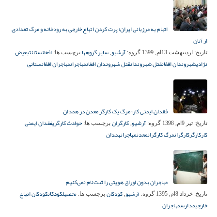
اتهام به مرزبانی ایران؛ پرت کردن اتباع خارجی به رودخانه و مرگ تعدادی
از آنان
آرشیو
سایر گروهها
افغانستان
تبعیض
تاریخ:
اردیبهشت 13ام, 1399
گروه:
,
برچسب ها:
نژادی
شهروندان افغان
قتل شهروندان
قتل شهروندان افغان
مهاجران
مهاجران افغانستانی
فقدان ایمنی کار؛ مرگ یک کارگر معدن در همدان
آرشیو
کارگران
حوادث کارگری
فقدان ایمنی
تاریخ:
تیر 9ام, 1398
گروه:
,
برچسب ها:
کار
کارگر
کارگران
مرگ کارگران
معدن
مهاجران
همدان
مهاجران بدون اوراق هویتی را ثبت‌نام نمی‌کنیم
آرشیو
کودکان
تحصیل
کودکان
کودکان اتباع
تاریخ:
خرداد 8ام, 1395
گروه:
,
برچسب ها:
خارجی
مدارس
مهاجران