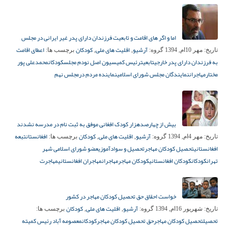
اما و اگر های اقامت و تابعیت فرزندان دارای پدر غیر ایرانی در مجلس
آرشیو
اقلیت های ملی
کودکان
اعطای اقامت
تاریخ:
مهر 10ام, 1394
گروه:
,
,
برچسب ها:
به فرزندان دارای پدر خارجی
تابعیت
رئیس کمیسیون اصل نودم مجلس
کودکان
محمدعلی پور
مختار
مهاجران
نمایندگان مجلس شورای اسلامی
نماینده مردم درمجلس نهم
بیش از چهارصدهزار کودک افغانی موفق به ثبت نام در مدرسه نشدند
آرشیو
اقلیت های ملی
کودکان
افغانستان
تبعه
تاریخ:
مهر 4ام, 1394
گروه:
,
,
برچسب ها:
افغانستانی
تحصیل کودکان مهاجر
تحصیل و سوادآموزی
عضو شورای اسلامی شهر
تهران
کودکان
کودکان افغانستانی
کودکان مهاجر
مهاجران
مهاجران افغانستانی
مهاجرت
خواست احقاق حق تحصیل کودکان مهاجر در کشور
آرشیو
اقلیت های ملی
کودکان
تاریخ:
شهریور 16ام, 1394
گروه:
,
,
برچسب ها:
تحصیل
تحصیل کودکان مهاجر
حق تحصیل کودکان مهاجر
کودکان
معصومه آباد رئیس کمیته