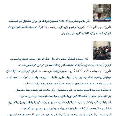
کار به‌جای مدرسه؛ ۱.۶ تا ۲.۱ میلیون کودک در ایران مشغول کار هستند
آرشیو
کودکان
ترک تحصیل
حاشیه نشین
کودک
تاریخ:
مهر 8ام, 1403
گروه:
,
برچسب ها:
کار
کودک مهاجر
کودکان
کودکان مهاجر
مهاجران
۲۵۰ استاد و کنشگر مدنی، خواهان عذرخواهی رسمی جمهوری اسلامی
ایران بابت جنایت صورت گرفته علیه مهاجران افغانستانی در مرز دو کشور شدند
سایر گروهها
آرش تورانی
آینده آزاد
ئالان
تاریخ:
اردیبهشت 28ام, 1399
گروه:
برچسب ها:
توفیقی
ابراهیم اصغری منیر
ابوذرعلوی
احسان رضائی
احمد پورمندی
احمد زمانی
احمد شمس
احمد
عالی‌نژاد
احمد علوی
احمد فشخورانی
احمد نجاتی
احمد هادوی
اردوان ارشاد
اساتید
دانشگاه‌
اسدالله فخیمی
اسفندیار طبری
اسماعیل زرگریان
اسماعیل صفرزاده
اسماعیل
یزدانی
اصغر ممبینی
افغانستان
اکبر نوری
الهام رحیمی
الهه امانی
امید نبوی
امیر مسعود
اکبرآبادی
انکار دولت ایران
انیسه بیات
بابک امیرخسروی
باویان ملک
بهرام امامی
بهروز بیات
بهروز
خلیق
بهزاد کریمی
بهناز کیانی
بهنام ابراهیم زاده
بهنام بیات
بهنوش زرین کمر
بهیار
قهرمانی
بیژن افتخاری
بیژن پیرزاده
بیژن گل افرا
پرتو نوری علاء
پَرَن قاسمی
پرهام چشم
پرویز