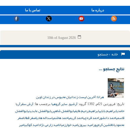
درباره ما
تماس با ما
10th of August 2026
خانه
> جستجو
نتایج جستجو ...
هرانا؛ آخرین لیست زندانیان محبوس در زندان اوین
آرشیو
سایر گروهها
آرش سقر
آریا
تاریخ:
فروردین 21ام, 1392
گروه:
,
برچسب ها:
حامدی
ابراهیم بابایی
ابراهیم رحیم طایفه
ابوالفضل شاهپری
ابوالفضل عابدینی
ابوالفضل
قاسمی
احمد دانشور
احمد قره چه
احمد کریمی
احمد هاشمی
اسداله هادی
اصغر قطان
اصغر
محمودیان
افشین کرم‌پور
امید بهروزی
امید خوارزمیان
امید زارعی نژاد
امید کوکبی
امیر