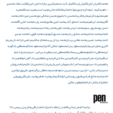
معتمد
کامران ایازی
کامیار پارسا
کامیار ثابت صنعتی
کبری بنازاده امیر خیزی
کفایت ملک محمدی
/ ناهید
کیم / تبعه کره جنوبی
لوا حانجانی
ماشااله حائری
مجید اسدی
مجید صداقت
مجید
معین
محبوبه کرمی
محرم قربیان
محسن دانشپور
محسن صادقی نور
محسن میردامادی
محمد
آقایی
محمد ابراهیمی
محمد اسحاق آبادی
محمد امین هادوی
محمد پارسا
محمد حاجی آقا
محمد
حسن یوسف‌پور سیفی
محمد حیدری
محمد داوری
محمد رضا حسینی
محمد رضایی
محمد
شجاعی
محمد صائمی
محمد صادق ربانی
محمد صدیق کبودوند
محمد قوی دل
محمد مهدی
احمدی
محمد نصیری
محمد هادی بردبار
محمد یزدان پرست
مختار صالحی
مرتضی خزانه داری
مریم
اکبری منفرد
مریم جلیلی
مسعود پدرام
مسعود جمالی آشتیانی
مسعود صادقی
مصطفی بادکوبه
ایی
مصطفی دانشجو
مصطفی ریسمانباف
مصطفی عبدی
مطهره بهرامی / سیمین
منیژه نجم
عراقی
منیژه نصرالهی
مهدی تاجیک
مهدی ساجدی فر
مهدی محققی
مهرداد آهن خواه
مهرداد
پناهی
مهرداد سرجویی
مهسا امر ابادی
مهوش شهریاری
می‌ترا زحمتی
می‌ترا عالی
میثم درویش
حسینی
نادر جانی *
نازنین دیهمی
نسرین ستوده
نسیم سلطان بیگی
نصور نقی‌پور
نوشین
خادم
هانیه صانع فرشی
همایون روستایی خوشکبیجاری
وحید اصغری
وحید علی قلی‌پور
ولی
غلام‌نژاد
یاشار دارالشفا
یعقوب ملکی
بیانیه انجمن جهانی قلم در رابطه با منیژه نجم عراقی و فریبرز رییس دانا