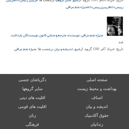
آرشیو
سایر گروهها
فریبرز رئیس دانا
فریبرز
تاریخ:
خرداد 26ام, 1391
گروه:
,
برچسب ها:
رییس دانا
فریبرزرییس دانا
منیژه نجم عراقی
منیژه نجم عراقی، نویسنده، مترجم و منشی کانون نویسندگان بازداشت
شد
آرشیو
اندیشه و بیان
منیژه نجم عراقی
تاریخ:
خرداد 7ام, 1391
گروه:
,
برچسب ها:
صفحه اصلی
دگرباشان جنسی
بهداشت و محیط زیست
سایر گروهها
اصناف
اقلیت های دینی
اندیشه و بیان
اقلیت های قومی
حقوق آکادمیک
زنان
زندانیان
فرهنگی