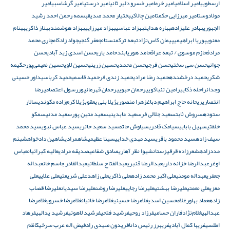
ارسطویی
امیر اسلامی
امیر خرم
امیر خسرو دلیر ثانی
امیر درستی
امیر گرشاسبی
امیر
مولادوست
امیر میرزایی حکمت
امین چالاکی
بختیار محمد صدیق
بسمه رحمن احمد رشید
الجبوری
بهادر علیزاده
بهاره هدایت
بهزاد عباسی
بهزاد میرزایی
بهزاد هوشمند
بهناز ذاکری
بهنام
معنوی
پوریا ابراهیمی
پیمان کاس‌نژاد
تبعه ترکمنستان
جعفر گنجی
جواد زادکام
چاری محمد
مرادف
حازم موسوی / تبعه عراق
حامد هوریابند
حامد یاری
حسن اسدی زید آبادی
حسن
جوانی
حسن سی سختی
حسن فرجی
حسن محمدی
حسین زرینی
حسین لاوی
حسین نعیمی‌پور
حکیمه
شکری
حمید درخشنده
حمید رضا مرادی
حمید زندی فر
حمید قاسمی
حمید کرباسی
داور حسینی
وجدان
راحله ذکایی
رامین تنباکویی
رحمان حبویی
رحمان قهرمانپور
رسول اعتصامی
رضا
انتصاری
ریحانه حاج ابراهیم دباغ
زهرا منصوری
ژیلا بنی یعقوب
ژیلا کرم‌زاده مکوندی
سالار
ستوده
سروش ثابت
سعید جلالی فر
سعید عابدینی
سعید متین پور
سعید مدنی
سمکو
خلقتی
سهیل بابایی
سیامک قادری
سیاوش حاتم
سید سعید حائری
سید عباس نبوی
سید محمد
سیف زاده
سید محمود باقری
سید مهدی خدایی
سینا عظیمی
شاهمرادی
شاهین دادخواه
شبنم
مددزاده
شعرزاده قرقیزستان
شیوا نظر آهاری
صادق شفاعی
صدیقه مرادی
عالیه کبرائیان
عباس
اوغر
عبدالرضا خزانه داری
عبدالرضا قنبری
عبدالفتاح سلطانی
عبدالقادر جاسم خان
عبداله
جعفری
عبداله مومنی
علی اکبر محمد زاده
علی ذاکری
علی زاهد
علی شریعتی
علی علایی
علی
معزی
علی نعمتی
علیرضا بهشتی
علیرضا رجایی
علیرضا روشن
علیرضا سیدیان
علیرضا قصاب
زاده
عماد بهاور
غلامحسین اسدی
غلامرضا حسینی
غلامرضا خانیان
غلامرضا خسروی
غلامرضا
عبدالهی
غلام‌نژاد
فاران حسامی
فرزاد روحی
فرشید فتحی
فرشید لاهوتی
فرشید یدالهی
فرهاد
اطلسی
فریبا کمال آبادی
فریبرز رئیس دانا
فریدون صیدی راد
فیض اله عرب سرخی
کاظم