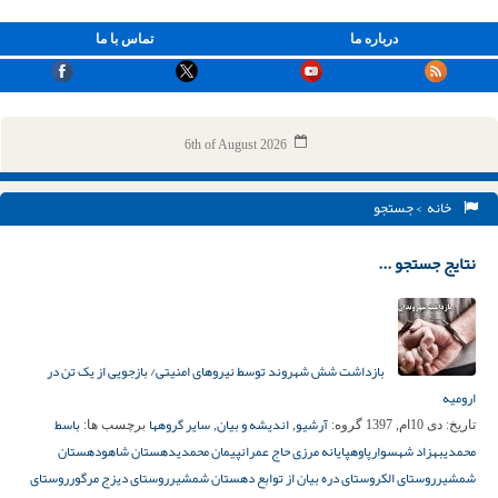
درباره ما
تماس با ما
6th of August 2026
خانه
> جستجو
نتایج جستجو ...
بازداشت شش شهروند توسط نیروهای امنیتی/ بازجویی از یک تن در
ارومیه
آرشیو
اندیشه و بیان
سایر گروهها
باسط
تاریخ:
دی 10ام, 1397
گروه:
,
,
برچسب ها:
محمدی
بهزاد شهسوار
پاوه
پایانه مرزی حاج عمران
پیمان محمدی
دهستان شاهو
دهستان
شمشیر
روستای الک
روستای دره بیان از توابع دهستان شمشیر
روستای دیزج مرگور
روستای