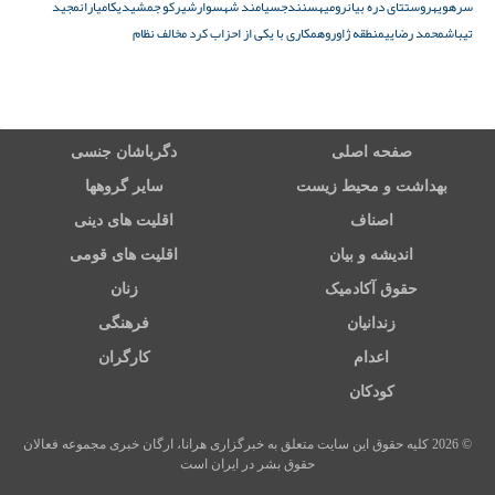
سرهویه
روستتای دره بیان
رومیه
سنندج
سیامند شهسوار
شیرکو جمشیدی
کامیاران
مجید
تیباش
محمد رضایی
منطقه ژاورو
همکاری با یکی از احزاب کرد مخالف نظام
صفحه اصلی
دگرباشان جنسی
بهداشت و محیط زیست
سایر گروهها
اصناف
اقلیت های دینی
اندیشه و بیان
اقلیت های قومی
حقوق آکادمیک
زنان
زندانیان
فرهنگی
اعدام
کارگران
کودکان
© 2026 کلیه حقوق این سایت متعلق به خبرگزاری هرانا، ارگان خبری مجموعه فعالان
حقوق بشر در ایران است