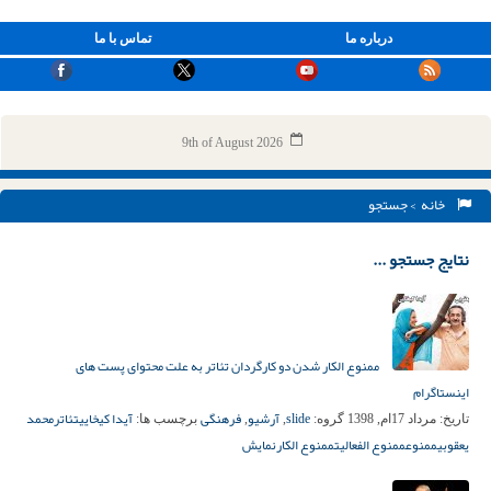
درباره ما
تماس با ما
9th of August 2026
خانه
> جستجو
نتایج جستجو ...
ممنوع الکار شدن دو کارگردان تئاتر به علت محتوای پست های
اینستاگرام
slide
آرشیو
فرهنگی
آیدا کیخایی
تئاتر
محمد
تاریخ:
مرداد 17ام, 1398
گروه:
,
,
برچسب ها:
یعقوبی
ممنوع
ممنوع الفعالیت
ممنوع الکار
نمایش