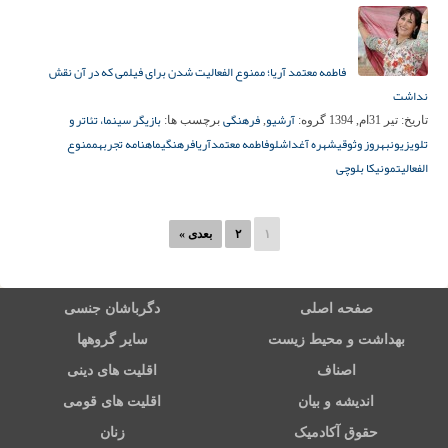
فاطمه معتمد آریا؛ ممنوع الفعالیت شدن برای فیلمی که در آن نقش
نداشت
آرشیو
فرهنگی
بازیگر سینما، تئاتر و
تاریخ:
تیر 31ام, 1394
گروه:
,
برچسب ها:
تلویزیون
بهروز وثوقی
شهره آغداشلو
فاطمه معتمدآریا
فرهنگی
ماهنامه تجربه
ممنوع
الفعالیت
مونیکا بلوچی
۱
۲
بعدی »
صفحه اصلی
دگرباشان جنسی
بهداشت و محیط زیست
سایر گروهها
اصناف
اقلیت های دینی
اندیشه و بیان
اقلیت های قومی
حقوق آکادمیک
زنان