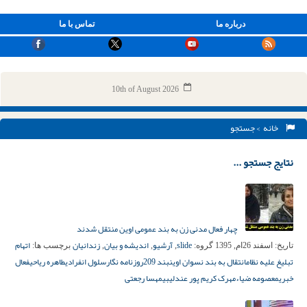
درباره ما
تماس با ما
10th of August 2026
خانه
> جستجو
نتایج جستجو ...
چهار فعال مدنی زن به بند عمومی اوین منتقل شدند
slide
آرشیو
اندیشه و بیان
زندانیان
اتهام
تاریخ:
اسفند 26ام, 1395
گروه:
,
,
,
برچسب ها:
تبلیغ علیه نظام
انتقال به بند نسوان اوین
بند 209
روزنامه نگار
سلول انفرادی
طاهره ریاحی
فعال
خبری
معصومه ضیاء
مهرک کریم پور عندلیبی
مهسا رجعتی