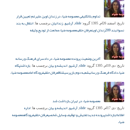
تداوم بلاتکلیفی معصومه ضیاء در زندان اوین علیرغم تعیین قرار
slide
آرشیو
زندانیان
انتقال به بند
تاریخ:
اسفند 26ام, 1395
گروه:
,
,
برچسب ها:
نسوان
بند 209
زندان اوین
عرفان حلقه
معصومه ضیاء
ممانعت از تودیع وثیقه
آخرین وضعیت پرونده معصومه ضیاء در دادسرای فرهنگ و رسانه
slide
آرشیو
اندیشه و بیان
بازداشت
پگاه
تاریخ:
دی 19ام, 1395
گروه:
,
,
برچسب ها:
ضیاء
دادگاه فرهنگ و رسانه
شعبه دوم بازپرسی
شلاق
عرفان حلقه
فرودگاه امام
معصومه ضیاء
معصومه ضیاء در تهران بازداشت شد
slide
آرشیو
اندیشه و بیان
اداره
تاریخ:
دی 17ام, 1395
گروه:
,
,
برچسب ها:
اطلاعات
بازداشت
پرونده جدید
تفتیش و توقیف وسایل شخصی
عرفان حلقه
فرودگاه
معصومه
ضیاء