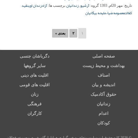
آرشیو
زندانیان
آزاد
زندان اوین
قید
تاریخ:
مهر 20ام, 1393
گروه:
,
برچسب ها:
کفالت
معصومه ضیاء
ملیحه بیگانیان
۱
۲
بعدی »
صفحه اصلی
دگرباشان جنسی
بهداشت و محیط زیست
سایر گروهها
اصناف
اقلیت های دینی
اندیشه و بیان
اقلیت های قومی
حقوق آکادمیک
زنان
زندانیان
فرهنگی
اعدام
کارگران
کودکان
© 2026 کلیه حقوق این سایت متعلق به خبرگزاری هرانا، ارگان خبری مجموعه فعالان