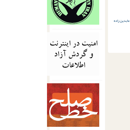
ابدین زاده