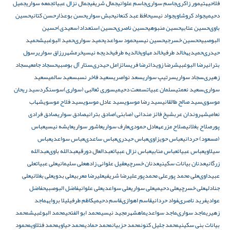
فلاحیه
تيمور زاكرى
جاسم سوارى
جاسم علوانی
جمال شريفى
جمال نزال عبیات
جمعه سواری
جمیل
دحیمی
جواد کروشاوی
جواد نیسی
حافظ عبد كنعاني
حبش سواری
حسن بوعذار
حسن کتانی
حسين
باوى
حسين عتابى
حسين منبوهى
حسين ناصرى
حسین استعداد(سعیدى)
حسین
البوصبیح
حسین خسرجى
حسین نیسی
حمود سواعدی
حميد سوارى
حمید البوغبیش
حمید
حیدرى
حمیدیه
خالد طرفى
خالد مهاوی
خالدیه طرفى
خدیجه نیسی
خرمشهر
رزاق سواری
رسول
بترانی
رضا البوغبیش
رضا زویدات
رضا فريسات
زامل حيدرى
ستار آل بوصبیح
سجاد جامعی
سجاد
زهيرى
سجاد سواری
سرتیپ سواری
سعد نواصری
سعيد فاخر نسب
سعید سالمى
سعید
سوارى
سعید نعمتى
سلمان عبیات
سمعت دحیمی
سوری ثعالبی (سواری)
سوسنگرد
سيد ريحان
موسوى
سيد صالح طالقانى
سید رضا موسوی
سید عادل موسوی
سید فلاح موسوی
شهاب
نعامی
شهروندان عرب
شيخ فائز مندائى (صابئى)
صادق بترانی
صادق سواری
صادق فرادى
پور
صلاح بغلانی
صلاح مزرعه
عادل حمودى
عارف سواری
عاشور سواری
عایشه نیسی
عباس
(مسعود) حردانى
عباس حويزاوى
عباس حیدرى
عباس ساعدى
عباس سواعدی
عباس
سیلاوی
عباس عبيات
عباس منابى
عباس نزال عبیات
عبدالعال دورقى
عبدالله باوى
عبدالله
زرگانی
عدنان بیانات سکینی
عدنان خسرچی
عقيل علوانى زاده
على سليمانى
على عبیات
على
عبیداوى
على محمد پور
على محمدپور
عليرضا شريفى
عليرضا معربى
علی بدوی
علی بغلانی
علی
جنادله
علی خسرچی
علی دحیمی
علی سواری
علی سواعدی
علی علوانی
فاضل البوصبیح
فاضل
عوادی
فريد ناصرى
فواد حردانی
قاسم اهوازى
قاسم دحیمی
کاظم طرفی
لیلا بروایه
ماجد
زهیری
ماجد سوارى
ماجد سواعدی
ماهشهر
مجید نیسی
محمد ابو الفتحي
محمد البوغبیش
محمد
بیانات بنی سکینی
محمد جلیل کنون
محمد حزبیان
محمد حمادی
محمد حیاوی
محمد فتلاوی
محمود