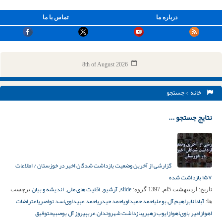
درباره ما
تماس با ما
8th of August 2026
خانه
> جستجو
نتایج جستجو ...
گزارشی از آخرین وضعیت بازداشت شدگان اخیر در خوزستان / اطلاعات
۱۵۷ بازداشت شده
slide
آرشیو
اقلیت های ملی
اندیشه و بیان
تاریخ:
اردیبهشت 5ام, 1397
گروه:
,
,
,
برچسب
آبادان
ابراهیم آل بوعلی
احمد حمیداوی
احمد حیدری
احمد عبیداوى
اسد نواصری
اعتراضات
ها:
اهواز
امیر باوى
اهواز
ایوب زهیری
بازداشت شهروندان عرب
پیروز آل بوصبیح
توفیق