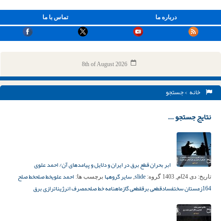
درباره ما
تماس با ما
8th of August 2026
خانه
> جستجو
نتایج جستجو ...
ابر بحران قطع برق در ایران و دلایل و پیامدهای آن/ احمد علوی
slide
سایر گروهها
احمد علوی
خط صلح
خط صلح
تاریخ:
دی 24ام, 1403
گروه:
,
برچسب ها:
164
زمستان سخت
فساد
قطعی برق
قطعی گاز
ماهنامه خط صلح
مصرف انرژی
ناترازی برق