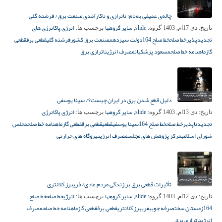
چاله‌ی عمیقی به‌نام: ناترازی و ناکارآمدی صنعت برق/ فرشته گلی
slide
سایر گروهها
انرژی پاک
انرژی های
تاریخ:
دی 17ام, 1403
گروه:
,
برچسب ها:
تجدیدپذیر
خط صلح
خط صلح 164
دولت سیزدهم
صنعت برق کشور
فرشته گلی
قطعی برق
قطعی
گاز
ماهنامه خط صلح
مسعود پزشکیان
مصرف انرژی
ناترازی برق
دلیل قطع شدن برق در ایران چیست؟/ سینا یوسفی
slide
سایر گروهها
انرژی پاک
انرژی
تاریخ:
دی 13ام, 1403
گروه:
,
برچسب ها:
تجدیدناپذیر
خط صلح
خط صلح 164
سینا یوسفی
قطعی
قطعی برق
قطعی گاز
ماهنامه خط صلح
مجلس
شورای اسلامی
مرکز پژوهش های مجلس
مصرف انرژی
نیروگاه های حرارتی
تأثیرات قطعی برق بر زندگی مردم عادی/ فریبرز کلانتری
slide
سایر گروهها
انرژی
خط صلح
خط صلح
تاریخ:
دی 12ام, 1403
گروه:
,
برچسب ها:
164
زمستان سخت
صرفه جویی
فریبرز کلانتری
قطعی برق
قطعی گاز
ماهنامه خط صلح
مصرف
انرژی
ناترازی برق