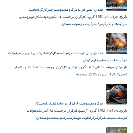
فقدان ایمنی کار به مرگ و مصدومیت چهار کارگر انجامید
کارگران
پاکبان‌
حوادث کار
خوی
روستای
تاریخ:
خرداد 6ام, 1403
گروه:
برچسب ها:
سرآوک
فامنین
کارگر
مرگ کارگر
مصدوم
مهاباد
همدان
فقدان ایمنی کار به مصدومیت سه کارگر انجامید/ بی خبری از سرنوشت
کارگر حادثه دیده شهرداری تهران
آرشیو
کارگران
اصفهان
تهران
فقدان
تاریخ:
اردیبهشت 16ام, 1403
گروه:
,
برچسب ها:
ایمنی کار
کارگر شهرداری
کارگران
مصدوم
مرگ و مصدومیت ۱۶ کارگر در سایه فقدان ایمنی کار
آرشیو
کارگران
آتش‌نشان
حوادث
تاریخ:
دی 24ام, 1402
گروه:
,
برچسب ها:
کار
سمنان
سیمبان
کارگر
کارگران
کوشا نوین
گرمسار
مامونیه
مصدوم
همدان