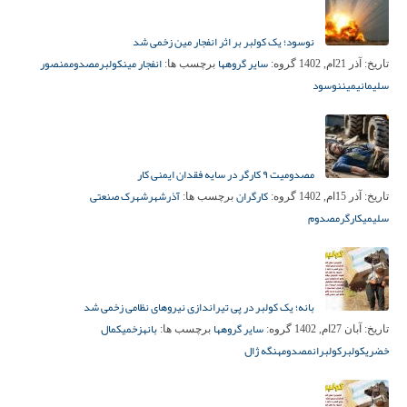
نوسود؛ یک کولبر بر اثر انفجار مین زخمی شد
سایر گروهها
انفجار مین
کولبر
مصدوم
منصور
تاریخ:
آذر 21ام, 1402
گروه:
برچسب ها:
سلیمانی
مین
نوسود
مصدومیت ۹ کارگر در سایه فقدان ایمنی کار
کارگران
آذرشهر
شهرک صنعتی
تاریخ:
آذر 15ام, 1402
گروه:
برچسب ها:
سلیمی
کارگر
مصدوم
بانه؛ یک کولبر در پی تیراندازی نیروهای نظامی زخمی شد
سایر گروهها
بانه
زخمی
کمال
تاریخ:
آبان 27ام, 1402
گروه:
برچسب ها:
خضری
کولبر
کولبران
مصدوم
هنگه ژال