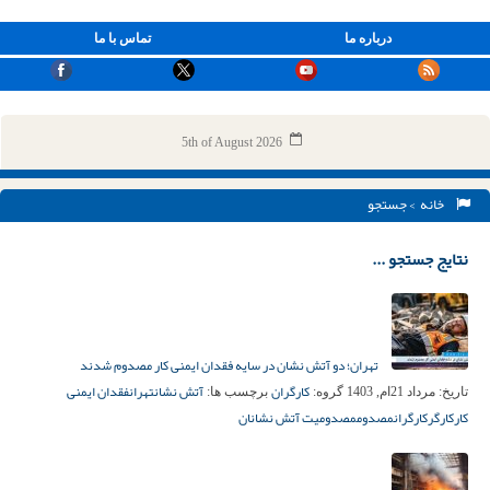
درباره ما
تماس با ما
5th of August 2026
خانه
> جستجو
نتایج جستجو ...
تهران؛ دو آتش نشان در سایه فقدان ایمنی کار مصدوم شدند
کارگران
آتش نشان
تهران
فقدان ایمنی
تاریخ:
مرداد 21ام, 1403
گروه:
برچسب ها:
کار
کارگر
کارگران
مصدوم
مصدومیت آتش نشانان