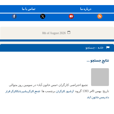
درباره ما
تماس با ما
8th of August 2026
خانه
> جستجو
نتایج جستجو ...
تجمع اعتراضی کارگران «مس خاتون آباد» در سومین روز متوالی
آرشیو
کارگران
تجمع کارگری
شهربابک
کارگر قرار
تاریخ:
بهمن 9ام, 1393
گروه:
,
برچسب ها:
دادی
مس خاتون آباد