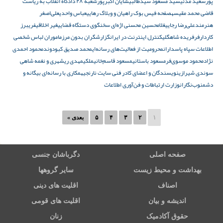
پور
سعید مدنی
سید مسعود سیدطالبی
شایان اکبرپور
شعبه ۲۸ دادگاه انقلاب به ریاست
قاضی محمد مقیسه
صفحه فیس بوک راهیان و وبلاگ رهایی
عباس واحدی
علی‌اصغر
هنرمند
علی‌رضا رجایی
غلامحسین محسنی اژه‌ای سخنگوی دستگاه قضایی
غیر اخلاقی
فریبرز
کاردارفر
فریده شاهگلی
کنترل اینترنت در ایران
گزارشگران بدون مرز
ماموران لباس شخصی
اطلاعات سپاه پاسداران
محرومیت از فعالیت‌های رسانه‌ای
محمد صدیق کبودوند
محمود احمدی
نژاد
محمود موسوی‌فر
مسعود باستانی
مسعود قاسم‌خانی
ملکی
مهدی ریشهری و نغمه شاهی
سوندی شیرازی
نویسندگان و اعضای کادر فنی سایت نارنجی
همکاری با رسانه‌ای بیگانه و
دشمن
وب‌نگاران
وزارت ارتباطات و فن‌آوری اطلاعات
۱
۲
۳
۴
۵
بعدی »
صفحه اصلی
دگرباشان جنسی
بهداشت و محیط زیست
سایر گروهها
اصناف
اقلیت های دینی
اندیشه و بیان
اقلیت های قومی
حقوق آکادمیک
زنان