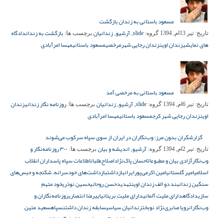
مسعود باستانی به زندان بازگشت
slide
آرشیو
زندانیان
بازگشت به زندان
دادگاه
تاریخ:
تیر 13ام, 1394
گروه:
,
,
برچسب ها:
های نمایشی
زندان اوین
زندان رجایی شهر
مرخصی
مسعود باستانی
مهسا امرآبادی
مسعود باستانی به مرخصی آمد
slide
آرشیو
زندانیان
روزنامه نگار زندانی
زندان
تاریخ:
تیر 6ام, 1394
گروه:
,
,
برچسب ها:
اوین
زندان رجایی شهر کرج
مسعود باستانی
مهسا امرآبادی
گزارشگران بدون مرز: وب‌نگاران در ایران از سوی سپاه سرکوب می‌شوند
آرشیو
اندیشه و بیان
۳۰۰ روزنامه‌نگار و
تاریخ:
تیر 2ام, 1394
گروه:
,
برچسب ها:
وب‌نگار
آزادی بیان و مطبوعات
احسان پاک‌نژاد
اصلاح‌طلبان
اطلاعات سپاه پاسداران انقلاب
اسلامی
امیر گلستانی
امین اکرمی‌پور
ایران
بازداشت
بازداشت‌های خودسرانه، شکنجه و حبس‌های
سنگین زندان
بند دو الف زندان اوین
تهدید
حسن روحانی
حسین نوذری
خود متهم
سازی
دادگاه
دارای ملیت آلمانی
دارای ملیت بریتانیایی
رضا انتصاری
روزنامه‌نگاران و
وب‌نگاران
رویا صابری‌نژاد نوبخت
زندانیان سیاسی
سابقه زندان داشتن
سپاه
سعید متین