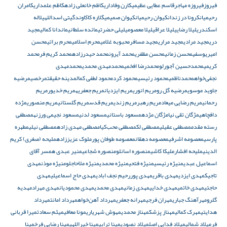
فیروز
فیروزه مهاجر
قاسم عطایی عظیمی
کارن وفاداری
کاظم خانعلی زاده
کاظم علمداری
کامران
رحیمیان
کرونا در زندان
کیوان رحیمیان
کیوان صمیمی
گلاره کاکاوند
گیتی اسداللهی
لاله
اسکندری
لیلا رضایی
لیلا عراقی
لیلا معصومی
لیلی حضرتی
مائده سلطانی
ماندانا کمالی
مجید
دری
مجید مرادی
مجید مراری
مجید مسافر
محبوبه غلامی
محرم اسلامی
محرم براتی
محسن
امیریوسفی
محسن زمانی
محسن مظفری
محمد آیرون
محمد حیدرزاده
محمد کریم فر
محمد
کریمی
محمدحسین آجورلو
محمدرضا افخمی
محمدمهدی محمدی
محمدمهدی
نجفی‌خواه
محمدناظمی
محمود رئیسی
محمود کرد
محمود لطفی کمال
مدینه حقیقت
مرخصی
مرضیه
جاوید موسوی
مرضیه گل رو
مریم انوری
مریم ایزدیان
مریم جعفریه
مریم خدیور
مریم
رحمانی
مریم رضایی میعاد
مریم رهبر
مریم زندی
مریم قدس
مریم گلستانی
مریم منصوری
مژده
دافچاهی
مژگان تقی نیا
مژگان مژده
مسعود باستانی
مسعود لدنی
مسعود نجیمی ورزنه
مصطفی
رسته مقدم
مصطفی عقیلی
مصطفی لک
مصطفی محب‌کیا
مصطفی مهدی زاده
مصطفی نیلی
مطهره
پارسی
معصومه اشرفی
معصومه دهقان
معصومه طوفان پور
ملوک عزیززاده
ملیحه (صغری) کریم
الدینی
ملیحه افشار
ملیکا کاشی
منصوره اسانلو
منصوره شجاعی
منیر عبدی همسر آقای
اسماعیل عبدی
منیژه رئیسی
منیژه فتحی
منیژه محمدی
منیژه ملاحاجلو
منیژه موذن
مهدى
تاجیک
مهدی ایزدی
مهدی باقری
مهدی پوررحیم نجف ابادی
مهدی حاج اسماعیلی
مهدی
حاجتی
مهدی خاتمی
مهدی خدایی
مهدی زمانی
مهدی محمدی
مهدی محمودیان
مهدی مهراد
مهدیه
گلرو
مهرآهنگ جباری
مهران فرجی
مهرانه جعفری
مهرداد آهن‌خواه
مهرداد امانت
مهرداد
هدایتی
مهرک کمالی
مهناز پزشک
مهناز محمدی
مهوش شهریاری
مونا معافی
میثم سعادت
میرا قربانی
فر
میلاد شمالی
میلاد فدایی اصل
میلاد نصودی
مینا ترابی
مینا خیراللهی
مینا رضایی فرخ
مینا