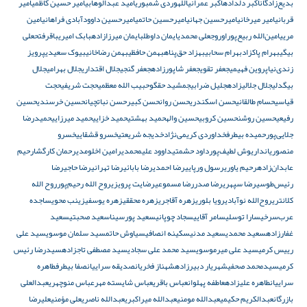
بدیع‌زادگان
اکبر دلداده
اکبر عمرانی
اللهوردی شمبوری
امید عبدالوهابی
امیر حسین کاظمی
امیر
قربانی
امیر میرخانی
امیرحسین جهانی
امیرحسین حاتمی
امیرحسین داوودآبادی فراهانی
امین
مریی
امین‌الله ربیع‌پور
اوروجعلی محمدی
ایمان داوطلب
ایمان میرزازاده
بابک امیری
باقرفتحعلی
بیگی
بهرام پاکزاد
بهرام سحابی
بهزاد حق‌پناه
بهمن حافظی
بهمن رضاخانی
بیوک سعیدی
پرویز
زندی‌نیا
پروین فهیمی
جعفر تقوی
جعفر شاپورزاده
جعفر گنجی
جلال اقتداری
جلال بهرامی
جلال
بیگدلی
جلال جلالی‎زاده
جلیل ضرابی
جمشید حقگو
حبیب الله معظمی
حجت شریفی
حجت
قیاسی
حسام طالقانی
حسن اسکندری
حسن روان
حسن کبیر
حسن نباتچیان
حسین خرسندی
حسین
رفیعی
حسین روشن
حسین کروبی
حسین واله
حمید بهشتی
حمید خزایی
حمید میرزایی
حمیدرضا
جلایی‌پور
حمیده بیطرف
خداوردی کریمی‌نژاد
خدیجه شریعتی
خسرو قشقایی
خسرو
منصوریان
داریوش لطیف‌پور
داود حشمتی
داوود علیمحمدی
رامین اخلومدی
رحمان کارگشا
رحیم
عابدان‌زاده
رحیم یاوری
رسول ورپایی
رضا احمدی
رضا بابائی
رضا تهرانی
رضا حاجی
رضا
رئیس‌طوسی
رضا سپهری
رضا صدر
رضا مسموعی
رضایت پرویزی
روح الله رحیم‌پور
روح الله
کلانتری
روح‌الله نوآبادی
رویا بلوری
زهره آقاجری
زهره محققی
زهره یوسفی
زینب محوی
ساجده
عرب‌سرخی
سارا توسلی
سامر آقایی
سجاد چوپانی
سعید پورسینا
سعید صحبتی
سعید
غفارزاده
سعید محمدی
سعید مدنی
سکینه انصافی
سیاوش حاتم
سید سلمان موسوی
سید علی
رییس کرمی
سید علی میرموسوی
سید محمد علی سجادی
سید مصطفی تاجزاده
سیدرضا رئیس
کرمی
سیدمحمد صحفی
شهریار دبیرزاده
شهناز فخریان
صدیقه سراییان
صفا بیطرف
طاهره
سراییان
طاهره علیزاده
عاطفه پهلوان
عباس باقری
عباس شایسته مهر
عباس منوچهری
عبدالعلی
بازرگان
عبدالکریم حکیمی
عبدالله مومنی
عبدالله میراکبری
عبدالله ناصری
على مؤمنى
عليرضا