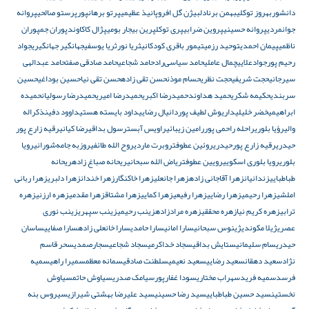
دانشور
بهروز توکلی
بهمن برنادل
بیژن گل افرو
پانیذ عظیمی
پرتو برهانپور
پرستو صالحی
پروانه
جوانمردی
پروانه حسینی
پروین ضرابی
پری توکل
پرین بیجار بومی
پژال کاکاوند
پوران جم
پوران
ناظمی
پیمان احمدی
توحید رزمی
تیمور باقری کودکانی
ثریا نور
ثریا یوسفی
جهانگیر جهانگیری
جواد
رحیم پور
جوادعلایی
چمال عاملی
حامد سیاسی‌راد
حامد شجاعی
حامد صادقی صفت
حامد عبدالهی
سیرجانی
حجت شریفی
حجت نظری
حسام موذن
حسن تقی زاده
حسن تقی نیا
حسین بوداغی
حسین
سربندی
حکیمه شکری
حمید هداوند
حمیدرضا اکبری
حمیدرضا امیری
حمیدرضا رسولیان
حمیده
ابراهیمی
خضر خلیلی
داریوش لطیف پور
دانیال رضایی
داود بایسته هستی
داوود دفین
ذکراله
والی
رؤیا بلوری
راحله راحمی پور
رامین زیبائی
راویس آبست
رسول بداقی
رضا کیانی
رقیه زارع پور
حیدری
رقیه زارع پورحیدری
روئین عطوفت
روبرت ماردی
روح الله طائفی
روزبه جامه‌شورانی
رویا
بلوری
رویا بلوری اسکویی
رویین عطوفت
ریاض الله سبحانی
ریحانه صباغ زاده
ریحانه
طباطبایی
زندانیان
زهرا آقاجانی زاده
زهرا جانعلی
زهرا خاکنگار
زهرا خندان
زهرا دلبری
زهرا ربانی
املشی
زهرا رحیمی
زهرا رضایی
زهرا رفیعی
زهرا کمایی
زهرا مشتاق
زهرا مقدمی
زهره ارزنی
زهره
ترابی
زهره کریم نیا
زهره محققی
زهره مرادزاده
زینب رحیمی
زینب سپهری
زینب نوری
عصری
ژیلا مکوندی
ژینوس سبحانی
سارا امانی
سارا حامدی
سارا خانعلی زاده
سارا صفایی
ساسان
حیدری
سام سلیمانی
ستایش بداقی
سجاد خداکرمی
سجاد شجاعی
سجارصمدی
سحر قاسم
نژاد
سعید دهقان
سعید رضایی
سعید نعیمی
سلطنت صادقی
سمانه معظم
سمیرا راهی
سمیه
فرسد
سمیه فرید
سهراب مختاری
سودا غفار‌پور
سیامک صدری
سیاوش حاتم
سیاوش
نخستین
سید حسین طباطبایی
سید رضا حسینی
سید علیرضا بهشتی شیرازی
سیروس بنه