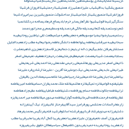
گزی
سیما مشایخی
شادی یوسفی
شاهین محمدی
شاهین نگاری
شبنم ضیائی
شکوفه
منصوری
شکیبا بداقی
شهاب علیزاده
شهرزاد همتی
شهلا رحمتی
شهلا فروزان فر
شهلا
فروزانفر
شهلا منصوری
شهناز شجاعی
شهناز مداح
شوکت منصوری
شیرین بهرامی‌راد
شیما
سنگرگیر
شیما قوشه
شیوا نظرآهاری
صابر خرم ابادی
صالح فرهادی
صالحه دردکشان
صبا
شعردوست
صدیقه کنعانی
صدیقه مالکی فرد
صدیقه وسمقی
صعری صحرانورد
صمد
رستمی
صهبارضوانی
ضیا موسوی
طاهره جعفری
طاهره میثمی
طلعت تقی نیا
طنین روحانی
طیبه
سبحانی
طیبه میرقشینی
عاطفه پهلوان
عاطفه دانشگر
عاطفه رضوانی
عالیه مطلب زاده
عبدالجلیل
مستشاری
عرفان علم بیگی
عزت اله تربتی
عزت جمالی
عزیز قاسم زاده
عزیزی شاهین
عشرت
بستجانی
عصمت شیبانی
عصمت نعیمی
عظیم رضایی
عفت رحیم زاده
عفیف نعیمی
علی اصغر
ذاتی
علی اصغر مدیری
علی پورهاشمی
علی رحیمی مقدم
علی رضا احمدی
علی شریعتی
علی
طهرانی
علی عابدی
علی محمدی
علی نیک جو
علیرضا آفرین ./علیرضا ارشادی‌فرد
علیرضا
بیات
علیرضا جباری
علیرضا خادمی
علیرضا رجبیان
علیرضا غلامحسینی
عمادالدین باقی
غزل
عقیلی
غنچه قوامی
فائزه تمیکی
فائزه هاشمی
فائقه ملک محمدی
فاران حسامی
فاطمه امیری
فاطمه
ترابی
فاطمه جلالوند
فاطمه حسام پور
فاطمه دشتی
فاطمه طباطبایی
فاطمه عظیم زاده
فاطمه
غفاری
فاطمه فرحمند
فاطمه قهرمانی
فاطمه گوارایی
فاطمه مهدوی میقان
فاطمه میر احمدی
فایزه
زارع
فخرالسادات محتشمی پور
فرامرز سیدآقایی
فرحناز غالبی
فرزاد نیک آیین
فرزانه
دشتی
فرزانه مهدوی
فرشاد قربانپور
فرشته اسانلو
فرشید فتحی
فرنگیس محمدی
فرهاد
فتحی
فروزان آصف نخعی
فروزان علیزاده
فریبا جعفری
فریبا کمال آبادی
فریبا مخبر
فریبا مطلب
زاده
فرید روحانی
فریده حمیدی
فریدون ناظمی
فعال سیاسی
فعالان حقوق بشری
فیروزه