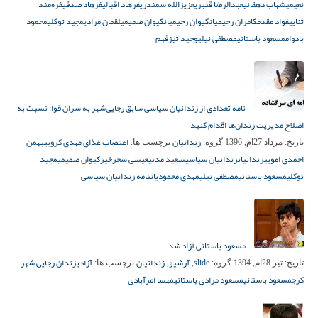
نعیمی
شهاب دهقانی
عبدالرضا قنبری
عزیزالله سمندری
فرهاد اقبالی
فرهاد صدقی
فره‌مند
ثنایی
فواد مقدم
کامران رحیمیان
کیوان رحیمیان
کیوان صمیمی
لقمان مرادی
مجید توکلی
محمود
بادوام
مسعود باستانی
مصطفی نیلی
وحید تیزفهم
نامه تعدادی از زندانیان سیاسی سابق رجایی‌شهر به سران قوا: نسبت به
اصلاح مدیریت زندان‌ها اقدام کنید
زندانیان
اعتصاب غذای مهدی کروبی
بهمن
تاریخ:
مرداد 27ام, 1396
گروه:
برچسب ها:
احمدی امویی
زندانیان
زندانیان سیاسی
سعید مدنی
عیسی سحرخیز
کیوان صمیمی
مجید
توکلی
مسعود باستانی
مصطفی نیلی
مهدی محمودیان
نامه زندانیان سیاسی
مسعود باستانی آزاد شد
slide
آرشیو
زندانیان
آزادی
زندان رجایی شهر
تاریخ:
تیر 28ام, 1394
گروه:
,
,
برچسب ها:
کرج
مسعود باستانی
مسعود مرادی باستانی
مهسا امرآبادی