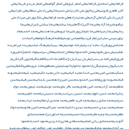
فراهانی
علی اسماعیل فراهانی
علی اصغر غروی
علی اصغر گواهی
علی اصغر مریدی فریمانی
علی
اکبر طاهری قزوینی
علی پناه‌پور
علی تاجرنیا
علی حسینخانی
علی راد
علی سلطانی
علی غفرانی
علی
کرمی راد
علی کیان
علی گرجی
علی مجتهدزاده
علی محمد فراهانی
علی ملک‌پور
علی مهرداد
علی
نیکجو
علیرضا آزادی
علیرضا اکبرزادگان
علیرضا بهشتی
علیرضا بهشتی شیرازی
علیرضا
رجایی
علیرضا رجبیان
علیرضا علیجان‌پور
علیرضا غروی
علیرضا هندی
علی‌محمد احمدی
عماد
بهاور
عیسی سحرخیز
غفار فرزدی
غلامعباس توسلی
فاطمه فرهنگ‌خواه
فخرالسادات
محتشمی‌پور
فرزاد ساجد اردبیلی
فرشاد مومنی
فرهاد بهبهانی
فرهنگ عباسی
فریده غیرت
فریده
نقشینه
فریدون فتوحی
فضل الله صلواتی
فعالان اجتماعی
فعالان سیاسی
فواد حاتم‌نژاد
فیروزه
فیروز
فیض‌الله عرب‌سرخی
قربان بهزادیان‌نژاد
کاظم علاءالدین
کاظم ملکی
کتایون گلرخ
کریم
عابدی
کیوان صمیمی
گل‌بابا محمود جانلو
لیلا توسلی
لیلی مصطفوی
ماجد غروی
ماهرو قشقایی
متین
مسکین
مجتبی امیری
مجتبی خندان
مجید الهامی
مجید جابری
مجید حکیمی
مجید شیعه‌علی
محبوبه
فیاض
محبوبه نوری‌ها
محسن احمدوند
محسن امین‌زاده
محسن باستانی
محسن فیضی
محسن
محققی
محمد آزادی
محمد امین هادوی
محمد باقر علوی
محمد توسلی
محمد تیموری
محمد جواد
رجاییان
محمد حسن داوودی
محمد حسین بنی‌اسدی
محمد حسینی‌نیا
محمد خطیبی
محمد
سرچمی
محمد صادق رسولی
محمد فرید طاهری
محمد محمدی اردهالی
محمد مرادی
محمد
مصلحی
محمد مهدی حمسی
محمد مهدی دانشیان
محمد نصراللهی
محمدامین هادوی
محمدجواد
مظفر
محمدرضا چمیده‌فر
محمدرضا حمسی
محمدرضا خداوردیزاده
محمدصادق
آخوندی
محمدصادق ربانی املشی
محمدهادى هادی‌زاده يزدى
محمود احمدیان
محمود
سرآبادانی
محمود صادقی
محمود مهرمحمدی
مختار باطولی
مرتضی توکل
مرتضی سلطانیه
مرضیه