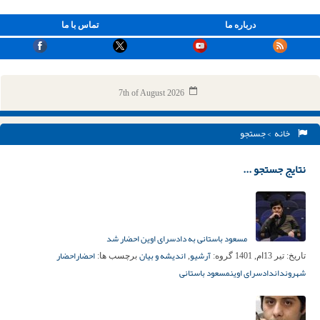
درباره ما
تماس با ما
7th of August 2026
خانه
> جستجو
نتایج جستجو ...
مسعود باستانی به دادسرای اوین احضار شد
آرشیو
اندیشه و بیان
احضار
احضار
تاریخ:
تیر 13ام, 1401
گروه:
,
برچسب ها:
شهروندان
دادسرای اوین
مسعود باستانی