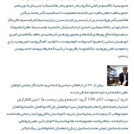
محبوبی
مینا ناکا
مینو مرتاضی لنگرودی
نادر حضوری
نادر هاشمی
نادیا عنبری
نازیلا نوری
ناصر
حضوری
ناهید جعفری
ناهید میرحاج
نجمه معصومی
ندا مستقیمی
نرگس محمدی
نرگس
هاشمی
نرگس وروانی
نسرین اربابی
نسرین فرجی
نسنرن زینل‌لی
نسیم اشرفی
نسیم باقری
نگار
حدادی
نورایر باباخانی
نوشین احمدی خراسانی
نیایش حاتم
نیره توحیدی
نیما عطارزاده
نیوشا
بدیعی
نیوشا صالح پور
هادی قباد
هادی معنوی پور
هدی شریعتی
هدی عاطف یکتا
هستی امیری
خورهه
هلن منشی زاده
هیوا امینی
واحد خلوصی
وحدت دانا
وحید آهنگری
وحید امیری
وحید زارع
زاده
وحید لعلی پور
وحید نیکنامی
ویدا باقری
ویدا ربانی
یداله فرهادی
یوسف احمدی
یونس
رستمی
بیش از ۲۸۰ تن از فعالان سیاسی و اجتماعی و نمایندگان مجلس خواهان
نقض حکم صادره علیه محمود صادقی شدند
اندیشه و بیان
آبتین گلکار
آرش
تاریخ:
اردیبهشت 23ام, 1399
گروه:
برچسب ها:
نجبایی
ابراهیم اصغرزاده
ابراهیم خوش‌سیرت
ابوالفضل بازرگان
ابوالفضل حکیمی
ابوالفضل
نجفی
ابوطالب آدینه‌وند
احد رضایی
احسان شریف ثانوی
احسان مالکی‌پور
احمد رحمانی مقدم
احمد
سرادقی
احمد سلطانیه
احمد معصومی
احمد هادوی
احمدرضا اخوت
اردشیر مطهری
اروجعلی
محمدی
اسماعیل خوش محمدی
اسماعیل زینال‌زاده
اصلان شاملو
افشین بیگدلی
اکبر