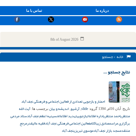
درباره ما
تماس با ما
8th of August 2026
خانه
> جستجو
نتایج جستجو ...
احضار و بازجویی تعدادی از فعالین اجتماعی و فرهنگی نجف آباد
slide
آرشیو
اندیشه و بیان
آیت الله
تاریخ:
آبان 16ام, 1394
گروه:
,
,
برچسب ها:
منتظری
احمد منتظری
اداره اطلاعات
بازجویی
تهدید اطلاعات
حسینیه اعظم نجف آباد
ستاد مردمی
برگزاری مراسم
صادق زیباکلام
فعالین اجتماعی فرهنگی نجف آباد
فقیه عالیقدر
مرجع
منتقد
مسجد بازار نجف آباد
موسوی تبریزی
نجف آباد