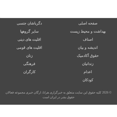
صفحه اصلی
دگرباشان جنسی
بهداشت و محیط زیست
سایر گروهها
اصناف
اقلیت های دینی
اندیشه و بیان
اقلیت های قومی
حقوق آکادمیک
زنان
زندانیان
فرهنگی
اعدام
کارگران
کودکان
© 2026 کلیه حقوق این سایت متعلق به خبرگزاری هرانا، ارگان خبری مجموعه فعالان
حقوق بشر در ایران است