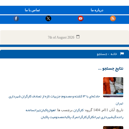
درباره ما
تماس با ما
7th of August 2026
خانه
> جستجو
نتایج جستجو ...
حادثه‌ای با ۱۳ کشته و مصدوم؛ جزییات تازه از تصادف کارگران شهرداری
تهران
کارگران
اهواز
پاکبان‌
تهران
سانحه
تاریخ:
آبان 11ام, 1404
گروه:
برچسب ها:
رانندگی
شهرداری تهران
کارگر
کارگران
مرگ پاکبان
مصدومیت پاکبان