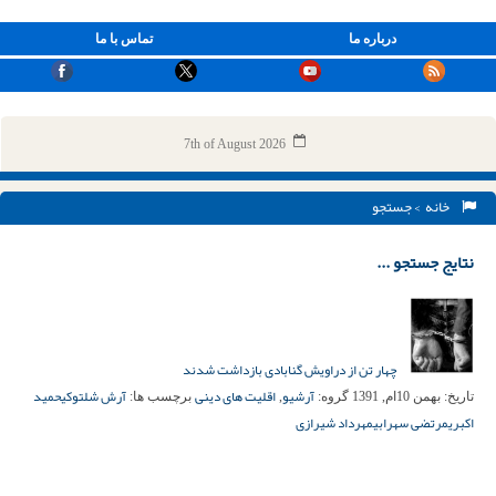
درباره ما
تماس با ما
7th of August 2026
خانه
> جستجو
نتایج جستجو ...
چهار تن از دراویش گنابادی بازداشت شدند
آرشیو
اقلیت های دینی
آرش شلتوکی
حمید
تاریخ:
بهمن 10ام, 1391
گروه:
,
برچسب ها:
اکبری
مرتضی سهرابی
مهرداد شیرازی