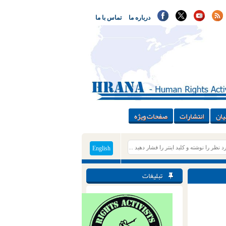
درباره ما
تماس با ما
یان
انتشارات
صفحات ویژه
English
تبلیغات