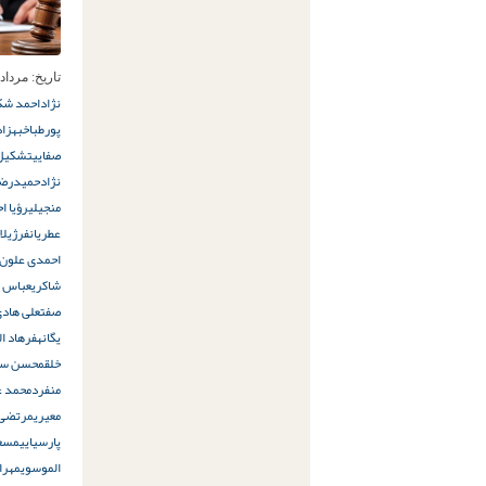
تاریخ:
مرداد 7ام, 402
نژاد
احمد شکر
پورطباخ
بهزاد
صفایی
تشکیل 
نژاد
حمیدرضا
منجیلی
رؤیا ا
عطریانفر
ژیلا
احمدی علون آ
شاکری
عباس م
صفت
علی هادی
یگانه
فرهاد ال
خلق
محسن سیا
منفرد
محمد ع
معیری
مرتضی ا
پارسیایی
مسعو
الموسوی
مهراف