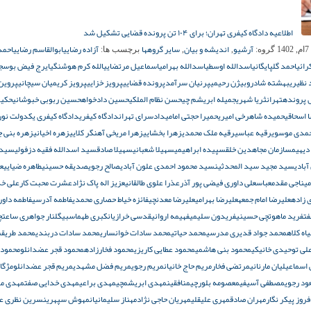
اطلاعیه دادگاه کیفری تهران؛ برای ۱۰۴ تن پرونده قضایی تشکیل شد
آرشیو
اندیشه و بیان
سایر گروهها
آزاده رضایی
ابوالقاسم رضایی
احمد
1
گروه:
,
,
برچسب ها:
ائی
احمد گلپایگانی
اسدالله اوسطی
اسدالله بهرامی
اسماعیل مرتضایی
الله کرم هوشنگی
ایرج فیض بوسج
 نظیری
بهشته شادرو
بیژن رحیمی
پرنیان سرآمد
پرونده قضایی
پرویز خزایی
پرویز کریمیان سیچانی
پروین
پرونده
تهران
ثریا شهری
جمیله ابریشم چی
حسن نظام الملکی
حسین دادخواه
حسین ربوبی خبوشانی
حکیم
 اسحاقی
حمیده شاهرخی امیری
حمیرا حجتی امامی
دادسرای تهران
دادگاه کیفری
دادگاه کیفری یک
دولت نور
حمدی موسوی
رقیه عباسی
رقیه ملک محمدی
زهرا بخشایی
زهرا مریخی آهنگر کلایی
زهره اخیانی
زهره بنی ج
 دیهیم
سازمان مجاهدین خلق
سپیده ابراهیمی
سهیلا شعبانی
سهیلا صادق
سید اسدالله فقیه دزفولی
سید 
بادی
سید مجید سید المحدثین
سید محمود احمدی علون آبادی
صالح رجوی
صدیقه حسینی
طاهره ضیایی
ع
یناجی مقدم
عباسعلی داوری فیضی پور آذر
عذرا علوی طالقانی
عزیز اله پاک نژاد
عشرت محبت کار
علی خد
 زاده
علیرضا امام جمعه
علیرضا بهرامی
علیرضا معدنچی
فائزه خیاط حصاری محمدی
فاطمه آدرسی
فاطمه داورا
فت
فرید ماهوتچی حسینی
فریدون سلیمی
فهیمه اروانی
قدسی خرازیان
کبری طهماسبی
گلنار جواهری ساعتچ
ه کلاه
محمد جواد قدیری مدرسی
محمد حیاتی
محمد سادات خوانساری
محمد سادات دربندی
محمد طریق
لی توحیدی خانیکی
محمود بنی هاشمی
محمود عطایی کاریزی
محمود فخارزاده
محمود قجر عضدانلو
محمود
سماعیلیان مارنانی
مرتضی فخار
مریم حاج خانیان
مریم رجوی
مریم فضل مشهدی
مریم قجر عضدانلو
مژگا
د رجوی
مصطفی آسیفی
معصومه بلورچی
منافقین
مهدی ابریشمچی
مهدی براعی
مهدی خدایی صفت
مهدی م
روز پیکر نگار
مهران صادق
مهری علیقلی
مهریان حاجی نژاد
مهناز سلیمانیان
مهوش سپهری
نسرین نظری ع