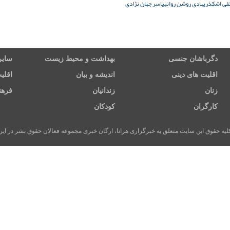
ئفی اشکذری
هادی روشن روانی
یاسر جهان نژادی
دگرباشان جنسی
بهداشت و محیط زیست
سایر
اقلیت های دینی
اندیشه و بیان
اقلی
زنان
زندانیان
فرهن
کارگران
کودکان