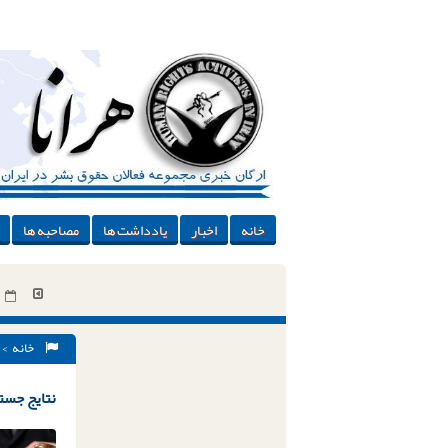
خانه
اخبار
یادداشت ها
مصاحبه ها
خانه
> 
نتایج جستج