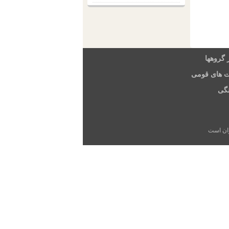
 گروهها
ت های قومی
گی