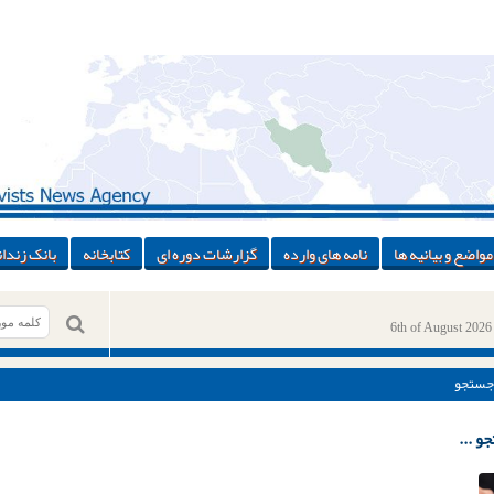
مواضع و بیانیه ها
نامه های وارده
گزارشات دوره ای
کتابخانه
بانک زندان
6th of August 2026
جستجو
و ...