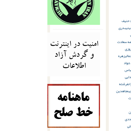
 حنیف
ینی
بدری
ه سعادت
وزی
مالی
زهره
جواد
باس
ایی
ن
فرشته
ی
مجاهدین
ت
ن
ددی
لی