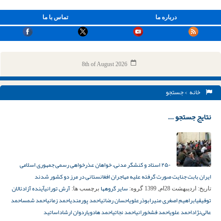
درباره ما
تماس با ما
8th of August 2026
خانه
> جستجو
نتایج جستجو ...
۲۵۰ استاد و کنشگر مدنی، خواهان عذرخواهی رسمی جمهوری اسلامی
ایران بابت جنایت صورت گرفته علیه مهاجران افغانستانی در مرز دو کشور شدند
سایر گروهها
آرش تورانی
آینده آزاد
ئالان
تاریخ:
اردیبهشت 28ام, 1399
گروه:
برچسب ها:
توفیقی
ابراهیم اصغری منیر
ابوذرعلوی
احسان رضائی
احمد پورمندی
احمد زمانی
احمد شمس
احمد
عالی‌نژاد
احمد علوی
احمد فشخورانی
احمد نجاتی
احمد هادوی
اردوان ارشاد
اساتید