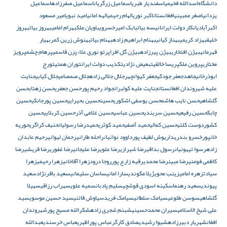
دانشگاه‌
اسدالله فخیمی
اسفندیار طبری
اسماعیل زرگریان
اسماعیل صفرزاده
اسماعیل
یزدانی
اصغر ممبینی
افغانستان
اکبر نوری
الهام رحیمی
الهه امانی
امید نبوی
امیر مسعود
اکبرآبادی
انکار دولت ایران
انیسه بیات
بابک امیرخسروی
باویان ملک
بهرام امامی
بهروز بیات
بهروز
خلیق
بهزاد کریمی
بهناز کیانی
بهنام ابراهیم زاده
بهنام بیات
بهنوش زرین کمر
بهیار
قهرمانی
بیژن افتخاری
بیژن پیرزاده
بیژن گل افرا
پرتو نوری علاء
پَرَن قاسمی
پرهام چشم
پرویز
مختاری
پروین ملک
پریسا خالقی
تبعیض نژادی
تکذیب دولت ایران
توران همتی
تورج
ابوذرخانی
جاهد
جعفر جودکی
جعفر کیوانچهر
جلال جلالی زاده
جلال صمصامی
جلال کیابی
جنایت
علیه شهروندان افغانستان
جنایت علیه کولبران
جواد رحیم پور
حسن جعفری
حسن زهتاب
حسن
گلشاهی
حسن نایب هاشم
حسن یوسفی اشکوری
حسین
حسین بحیرایی
حسین پورجانکی
حسین
چابک
حسین رفیعی
حسین سربندی
حسین عباسی
حسین غلامی آذر
حسین کربلایی
حسین
کشوردوست کلتی
حسین کمالی
حمید آصفی
حمید کوثری
حمیدرضا رسولیان
حنیف کراگری
حوریه
خانپور
خسرو بندری
داریوش لطیف پور
داوود نوائیان
راحله طارانی
رحمان لیوانی
رحیم عابدان
زاده
رسوا تیهوئیان
رسول بداقی
رضا شیرازی
رضا علوی
رضا علیجانی
رضا غفوری
رضا قریشی
رضا
کاظمی فومنی
رضا مبین
رضا محمدی
رقیه زارع پور
روجا درود
زهرا آقاخانی
زهرا رحیمی
زهرا
سیادت
زهره امامی
زینب محوی
ژیلا مکوندی
سارا امانی
ساسان سلیمانی
سعید باقرنژاد
سعید
پیوندی
سعید رهنما
سکینه اسودی قوشچی
سلیم پادبان
سمیه علوی
سهراب رزاقی
سهیلا
گلشاهی
سوسن طلوعی
سیامک سلطانی
سیامک فرید
سیاوش قائنی
سید حسین موسوی
سید
علی شیخ الاسلامی
سیران محمدحسینی
شبنم شجری زاده
شکرالله مسیح پور
شهروندان
افغان
شهریار دبیرزاده
شیوا رشیدی
صادق کارگر
عباس پوراظهری
عباس خرسندی
عبدالله