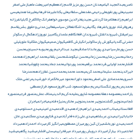
ناصری
عبدالمجید الهامی
عدنان حسن پور
عزیز قاسم زاده
عظیم امیری
عفت ماهباز
علی اصغر
ممبینی
علی پورنقوی
علی رحیمی مقدم
علی سلطانی
علی یکتا
علیرضا فرهانی
علیرضا همتی
عیسی
ابراهیم زاده
غلامرضا کرد
غنی مجیدی
فخرالدین موسوی خواه
فرانک چالاک
فرخ کابلیان
فرزانه
رهرو
فرشاد نوروزیان
فرهاد یگانه
فرید اشکان
فعالان سیاسی
فعالین مدنی و حقوق بشری
قاسم
بهرامی
قتل شهروندان
قتل شهروندان افغان
کاظم علمداری
کامبیز نوروززاده
کمال ارس
کوثر
حضرتی گلدیانی
کورش پارسا
کولبران
کیارش کاظمی
کیوان صمیمی
کیوان ملک
لیلا علوی
لیلی
حسن پور
مارسیا مهدی پور
ماندانا صادقی
مجید عبدالرحیم پور
محبوبه حسینچی
محسن
رحمانی
محسن رضایی
محسن زمانی
محسن نیکومنش
محسن یلفانی
محمد ابراهیم زاده
محمد
افشار
محمد اولیایی فرد
محمد برقعی
محمد پوردوائی
محمد جمادی
محمد چاووشیان
محمد
خیرالدین
محمد سلیمانی
محمد کریمی
محمد محمدی
محمدحسین غفارزاده
محمدرضا
خسروی
محمدصادق علی اصغری
محمود داوران
محمود میرمالک
مراد خورشیدی
مرتضی ملک
محمدی
مریم پورتنگستانی
مریم سطوت
مسعود شب افروز
مسعود فراز
مصطفی
یاراحمدی
معصومه دهقان
معصومه شاپوری
ملیحه کریم الدینی
مناف عماری
منصور فرجی
منصوره
شجاعی
منوچهر گلشن
منوچهر محمدی
منوچهر مختاری
منیژه فتحی
مهاجران
مهاجران
افغانستانی
مهتاب احمدی
مهدی ابراهیم زاده
مهدی اقدم
مهدی امینی
مهدی حسنلو
مهدی
خانباباتهرانی
مهدی عربشاهی
مهدی علی زاده فخرآباد
مهدی فتاپور
مهدی ممکن
مهدی نخل
احمدی
مهدی نوربخش
مهران کهن پور
مهران مصطفوی
مهرانگیز کار
مهرداد احمدزاده
مهرداد
امانت
مهرداد بهارآرا
مهرداد درویش پور
مهرداد میرفخرایی
مهستی افشار
مهشید پگاهی
مهشید
یاسری
موسی ابراهیم زاده
میثاق پارسا
مینا علوی
ناهید دلنواز
ناهید نصرت
نسترن