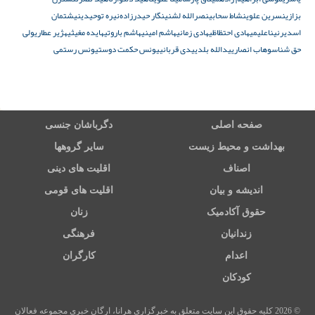
بزازی
نسرین علوی
نشاط سحابی
نصرالله لشنی
نگار حیدرزادە
نیره توحیدی
نیشتمان
اسدیر
نیناعلیمی
هادی احتظاظی
هادی زمانی
هاشم امینی
هاشم باروتی
هایده مغیثی
هژیر عطاری
ولی
حق شناس
وهاب انصاری
یدالله بلدی
یدی قربانی
یونس حکمت دوست
یونس رستمی
صفحه اصلی
دگرباشان جنسی
بهداشت و محیط زیست
سایر گروهها
اصناف
اقلیت های دینی
اندیشه و بیان
اقلیت های قومی
حقوق آکادمیک
زنان
زندانیان
فرهنگی
اعدام
کارگران
کودکان
© 2026 کلیه حقوق این سایت متعلق به خبرگزاری هرانا، ارگان خبری مجموعه فعالان