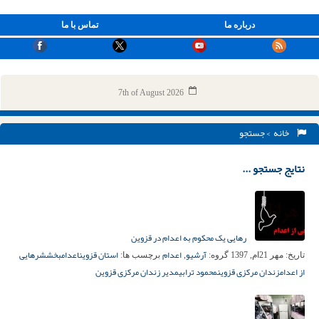
درباره ما
تماس با ما
7th of August 2026
خانه
> جستجو
نتایج جستجو ...
رهایی یک محکوم به اعدام در قزوین
آرشیو
اعدام
استان قزوین
اعدام
بخشش
رهایی
تاریخ:
مهر 21ام, 1397
گروه:
,
برچسب ها:
از اعدام
زندان مرکزی قزوین
محمود ترابی
مدیر زندان مرکزی قزوین