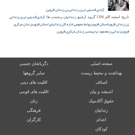
آزادی قدیمی ترین زندانی زن زندان قزوین
آرشیو
زندانیان
آزادی قدیمی ترین زندانی
تاریخ:
اسفند 8ام, 1394
گروه:
,
برچسب ها:
زن زندان قزوین
استان قزوین
روابط عمومی اداره كل زندانهای استان قزوین
زندان مرکزی
قزوین
زندانی زن
محمود ترابی
مدیر زندان مرکزی قزوین
صفحه اصلی
دگرباشان جنسی
بهداشت و محیط زیست
سایر گروهها
اصناف
اقلیت های دینی
اندیشه و بیان
اقلیت های قومی
حقوق آکادمیک
زنان
زندانیان
فرهنگی
اعدام
کارگران
کودکان