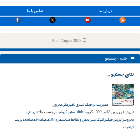
درباره ما
تماس با ما
9th of August 2026
خانه
> جستجو
نتایج جستجو ...
مدیریت ترافیک شهری/امیرعلی محزون
slide
سایر گروهها
امیرعلی
تاریخ:
فروردین 18ام, 1399
گروه:
,
برچسب ها:
محزون
ترابری
ترافیک
ترافیک شهری
حمل و نقل
خط صلح
شماره 107
ماهنامه خط صلح
مدیریت
ترافیک