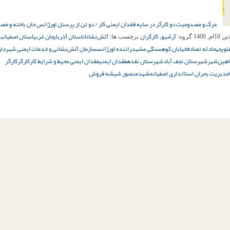
مرگ و مصدومیت دو کارگر در سایه فقدان ایمنی کار / دو تن از پرسنل اورژانس جان باخته و م
آرشیو
کارگران
آتش‌نشانان
استان آذربایجان غربی
استان اصفهان
بی
م, 1400
گروه:
,
برچسب ها:
لویجه
حادثه تصادف
خیابان کوهسنگی مشهد
راننده اورژانس
سازمان آتش‌نشانی و خدمات ایمنی شهردا
هین‌شهر
شهرستان نجف آباد
شهرستان نقده
فقدان ایمنی
فقدان ایمنی محیط و شرایط کار
کارگر
کارگر
مدیریت بحران استانداری اصفهان
مشهد
منصور شیشه فروش