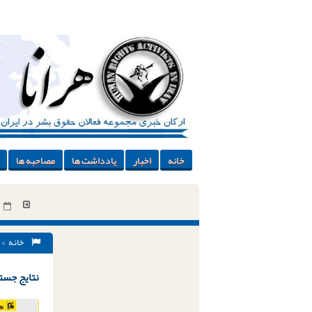
خانه
اخبار
یادداشت ها
مصاحبه ها
خانه
> 
نتایج جستج