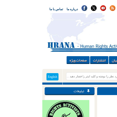
درباره ما
تماس با ما
یان
انتشارات
صفحات ویژه
English
تبلیغات