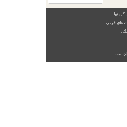
 گروهها
ت های قومی
گی