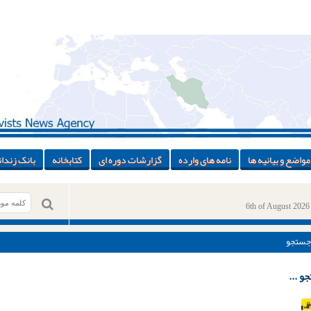
مواضع و بیانیه ها
نامه های وارده
گزارشات دوره ای
کتابخانه
بانک زندان
6th of August 2026
جستجو
و ...