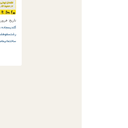
تاریخ:
فروردین 10ا
گلدیس
جاده ع
رشت
سقوط
شا
ساختمانی
ماما