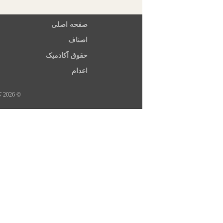
صفحه اصلی
اصناف
حقوق آکادمیک
اعدام
© 2026 کلیه حقوق این سایت متعلق به خبرگزاری هرانا، ارگان خبری مجموعه فعالان حقوق بشر در ایران است