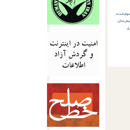
صدوم شدند
مارستان
ری