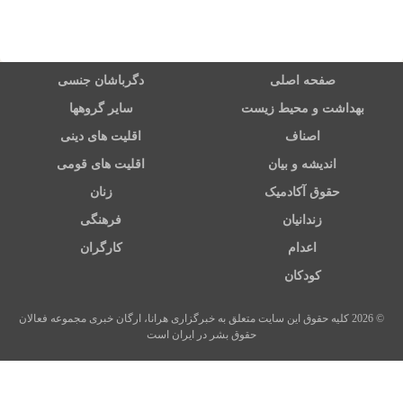
صفحه اصلی
دگرباشان جنسی
بهداشت و محیط زیست
سایر گروهها
اصناف
اقلیت های دینی
اندیشه و بیان
اقلیت های قومی
حقوق آکادمیک
زنان
زندانیان
فرهنگی
اعدام
کارگران
کودکان
© 2026 کلیه حقوق این سایت متعلق به خبرگزاری هرانا، ارگان خبری مجموعه فعالان
حقوق بشر در ایران است