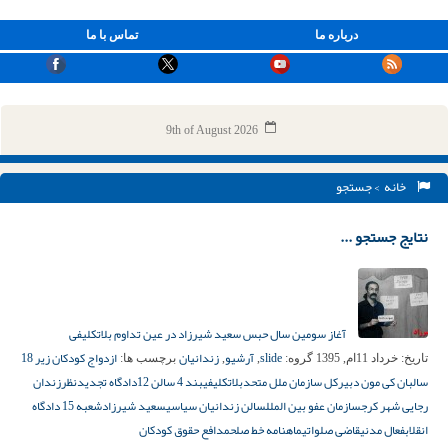
درباره ما
تماس با ما
9th of August 2026
خانه
> جستجو
نتایج جستجو ...
آغاز سومین سال حبس سعید شیرزاد در عین تداوم بلاتکلیفی
slide
آرشیو
زندانیان
ازدواج کودکان زیر 18
تاریخ:
خرداد 11ام, 1395
گروه:
,
,
برچسب ها:
سال
بان کی مون دبيركل سازمان ملل متحد
بلاتکلیفی
بند 4 سالن 12
دادگاه تجدیدنظر
زندان
رجایی شهر کرج
سازمان عفو بین الملل
سالن زندانیان سیاسی
سعید شیرزاد
شعبه 15 دادگاه
انقلاب
فعال مدنی
قاضی صلواتی
ماهنامه خط صلح
مدافع حقوق کودکان