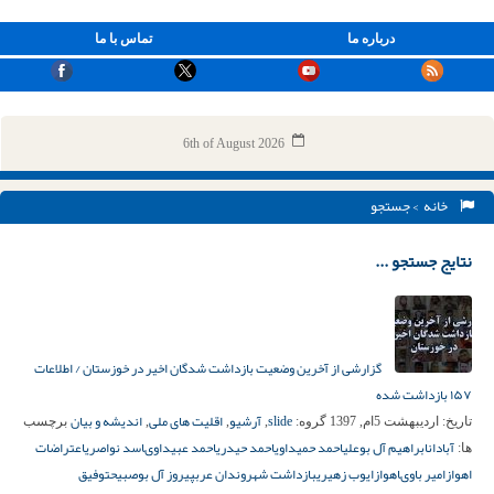
درباره ما
تماس با ما
6th of August 2026
خانه
> جستجو
نتایج جستجو ...
گزارشی از آخرین وضعیت بازداشت شدگان اخیر در خوزستان / اطلاعات
۱۵۷ بازداشت شده
slide
آرشیو
اقلیت های ملی
اندیشه و بیان
تاریخ:
اردیبهشت 5ام, 1397
گروه:
,
,
,
برچسب
آبادان
ابراهیم آل بوعلی
احمد حمیداوی
احمد حیدری
احمد عبیداوى
اسد نواصری
اعتراضات
ها:
اهواز
امیر باوى
اهواز
ایوب زهیری
بازداشت شهروندان عرب
پیروز آل بوصبیح
توفیق