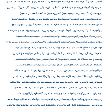
فلاحیه
تيمور زاكرى
جاسم سوارى
جاسم علوانی
جمال شريفى
جمال نزال عبیات
جمعه سواری
جمیل
دحیمی
جواد کروشاوی
جواد نیسی
حافظ عبد كنعاني
حبش سواری
حسن بوعذار
حسن کتانی
حسين
باوى
حسين عتابى
حسين منبوهى
حسين ناصرى
حسین استعداد(سعیدى)
حسین
البوصبیح
حسین خسرجى
حسین نیسی
حمود سواعدی
حميد سوارى
حمید البوغبیش
حمید
حیدرى
حمیدیه
خالد طرفى
خالد مهاوی
خالدیه طرفى
خدیجه نیسی
خرمشهر
رزاق سواری
رسول
بترانی
رضا البوغبیش
رضا زویدات
رضا فريسات
زامل حيدرى
ستار آل بوصبیح
سجاد جامعی
سجاد
زهيرى
سجاد سواری
سرتیپ سواری
سعد نواصری
سعيد فاخر نسب
سعید سالمى
سعید
سوارى
سعید نعمتى
سلمان عبیات
سمعت دحیمی
سوری ثعالبی (سواری)
سوسنگرد
سيد ريحان
موسوى
سيد صالح طالقانى
سید رضا موسوی
سید عادل موسوی
سید فلاح موسوی
شهاب
نعامی
شهروندان عرب
شيخ فائز مندائى (صابئى)
صادق بترانی
صادق سواری
صادق فرادى
پور
صلاح بغلانی
صلاح مزرعه
عادل حمودى
عارف سواری
عاشور سواری
عایشه نیسی
عباس
(مسعود) حردانى
عباس حويزاوى
عباس حیدرى
عباس ساعدى
عباس سواعدی
عباس
سیلاوی
عباس عبيات
عباس منابى
عباس نزال عبیات
عبدالعال دورقى
عبدالله باوى
عبدالله
زرگانی
عدنان بیانات سکینی
عدنان خسرچی
عقيل علوانى زاده
على سليمانى
على عبیات
على
عبیداوى
على محمد پور
على محمدپور
عليرضا شريفى
عليرضا معربى
علی بدوی
علی بغلانی
علی
جنادله
علی خسرچی
علی دحیمی
علی سواری
علی سواعدی
علی علوانی
فاضل البوصبیح
فاضل
عوادی
فريد ناصرى
فواد حردانی
قاسم اهوازى
قاسم دحیمی
کاظم طرفی
لیلا بروایه
ماجد
زهیری
ماجد سوارى
ماجد سواعدی
ماهشهر
مجید نیسی
محمد ابو الفتحي
محمد البوغبیش
محمد
بیانات بنی سکینی
محمد جلیل کنون
محمد حزبیان
محمد حمادی
محمد حیاوی
محمد فتلاوی
محمود