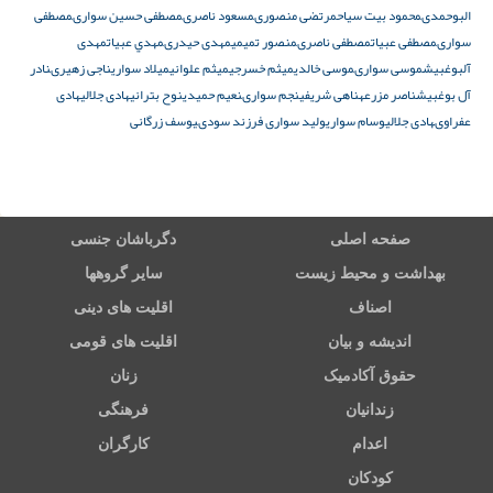
البوحمدى
محمود بیت سیاح
مرتضى منصورى
مسعود ناصرى
مصطفى حسين سوارى
مصطفى
سوارى
مصطفى عبیات
مصطفى ناصرى
منصور تمیمی
مهدى حيدرى
مهدي عبيات
مهدی
آلبوغبیش
موسى سوارى
موسی خالدی
میثم خسرجى
میثم علوانی
میلاد سواری
ناجى زهيرى
نادر
آل بوغبیش
ناصر مزرعه
ناهى شريفى
نجم سوارى
نعیم حمیدی
نوح بترانی
هادى جلالى
هادى
عفراوى
هادی جلالی
وسام سواری
وليد سوارى فرزند سودى
يوسف زرگانى
صفحه اصلی
دگرباشان جنسی
بهداشت و محیط زیست
سایر گروهها
اصناف
اقلیت های دینی
اندیشه و بیان
اقلیت های قومی
حقوق آکادمیک
زنان
زندانیان
فرهنگی
اعدام
کارگران
کودکان