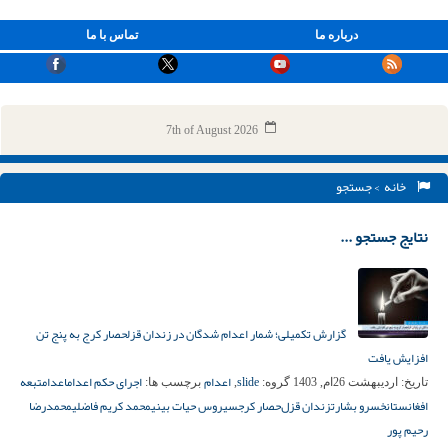
درباره ما
تماس با ما
7th of August 2026
خانه
> جستجو
نتایج جستجو ...
گزارش تکمیلی؛ شمار اعدام شدگان در زندان قزلحصار کرج به پنج تن
افزایش یافت
slide
اعدام
اجرای حکم اعدام
اعدام
تبعه
تاریخ:
اردیبهشت 26ام, 1403
گروه:
,
برچسب ها:
افغانستان
خسرو بشارت
زندان قزل‌حصار کرج
سیروس حیات بینی
محمد کریم فاضلی
محمدرضا
رحیم پور