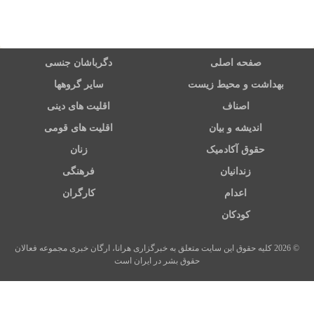
صفحه اصلی
دگرباشان جنسی
بهداشت و محیط زیست
سایر گروهها
اصناف
اقلیت های دینی
اندیشه و بیان
اقلیت های قومی
حقوق آکادمیک
زنان
زندانیان
فرهنگی
اعدام
کارگران
کودکان
© 2026 کلیه حقوق این سایت متعلق به خبرگزاری هرانا، ارگان خبری مجموعه فعالان
حقوق بشر در ایران است