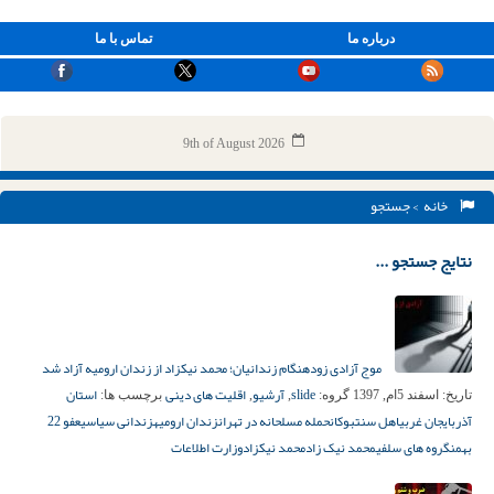
درباره ما
تماس با ما
9th of August 2026
خانه
> جستجو
نتایج جستجو ...
موج آزادی زودهنگام زندانیان؛ محمد نیکزاد از زندان ارومیه آزاد شد
slide
آرشیو
اقلیت های دینی
استان
تاریخ:
اسفند 5ام, 1397
گروه:
,
,
برچسب ها:
آذربايجان غربي
اهل سنت
بوکان
حمله مسلحانه در تهران
زندان ارومیه
زندانی سیاسی
عفو 22
بهمن
گروه های سلفی
محمد نیک زاد
محمد نیکزاد
وزارت اطلاعات