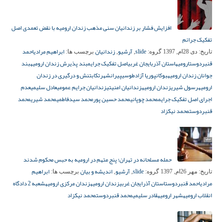
افزایش فشار بر زندانیان سنی مذهب زندان ارومیه با نقض تعمدی اصل
تفکیک جرائم
slide
آرشیو
زندانیان
ابراهیم مرادی
احمد
تاریخ:
دی 28ام, 1397
گروه:
,
,
برچسب ها:
قنبردوست
ارومیه
استان آذربایجان غربی
اصل تفکیک جرایم
بند پذیرش زندان ارومیه
بند
جوانان زندان ارومیه
بوکان
پوریا آزادطوسی
پیرانشهر
تکاب
تنش و درگیری در زندان
ارومیه
رسول شیری
زندان ارومیه
زندانیان امنیتی
زندانیان جرایم عمومی
عادل سلیمی
عدم
اجرای اصل تفکیک جرایم
محمد چوپانی
محمد حسین پور
محمد سیدفاطمی
محمد شیری
محمد
قنبردوست
محمد نیکزاد
حمله مسلحانه در تهران؛ پنج متهم در ارومیه به حبس محکوم شدند
slide
آرشیو
اندیشه و بیان
ابراهیم
تاریخ:
مهر 26ام, 1397
گروه:
,
,
برچسب ها:
مرادی
احمد قنبردوست
استان آذرایجان غربی
زندان ارومیه
زندان مرکزی ارومیه
شعبه 2 دادگاه
انقلاب ارومیه
شهر ارومیه
قادر سلیمی
محمد قنبردوست
محمد نیکزاد