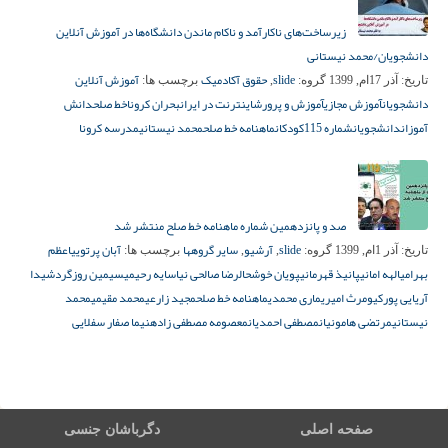
زیرساخت‌های ناکارآمد و ناکام ماندن دانشگاه‌ها در آموزش آنلاین
دانشجویان/محمد نیستانی
slide
حقوق آکادمیک
آموزش آنلاین
تاریخ:
آذر 17ام, 1399
گروه:
,
برچسب ها:
دانشجویان
آموزش مجازی
آموزش و پرورش
اینترنت در ایران
بحران کرونا
خط صلح
دانش
آموزان
دانشجویان
شماره 115
کودکان
ماهنامه خط صلح
محمد نیستانی
مدرسه کرونا
صد و پانزدهمین شماره ماهنامه خط صلح منتشر شد
slide
آرشیو
سایر گروهها
آبان پرتویی
اعظم
تاریخ:
آذر 1ام, 1399
گروه:
,
,
برچسب ها:
بهرامی
الهه امانی
پانیذ قهرمانی
پویان خوشحال
رضا صالحی نیا
سایه رحیمی
سیمین روزگرد
شیدا
آریایی پور
کیومرث امیری
ماری محمدی
ماهنامه خط صلح
مجید زارعی
محمد مقیمی
محمد
نیستانی
مرتضی هامونیان
مصطفی احمدیان
معصومه مصطفی زاده
نیما صفار سفلایی
صفحه اصلی
دگرباشان جنسی