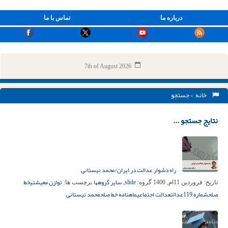
درباره ما
تماس با ما
7th of August 2026
خانه
> جستجو
نتایج جستجو ...
راه دشوار عدالت در ایران/محمد نیستانی
slide
سایر گروهها
توازن معیشتی
خط
تاریخ:
فروردین 11ام, 1400
گروه:
,
برچسب ها:
صلح
شماره 119
عدالت
عدالت اجتماعی
ماهنامه خط صلح
محمد نیستانی