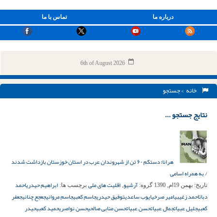
درباره ما
تماس با ما
6th of August 2026
خانه
> جستجو
نتایج جستجو ...
هرانا؛ دستکم ۶۰ تن از شهروندان عرب در استان خوزستان بازداشت شدند
/ به همراه اسامی
آرشیو
اقلیت های ملی
ابراهیم حیدری
احمد
تاریخ:
بهمن 19ام, 1390
گروه:
,
برچسب ها:
دبات
احمد زغیبی
امیر صرخی
ایوب ساعدی
توفیق حیدری
جاسم کعبی
جاسم مروانی
جعجع چنانی
جعفر
کعبی
جلیل عبیات
جمال عبیات
حسن عبیات
حسن منابی صالحی
حسن نواصری
حمید کعبی
حیدر