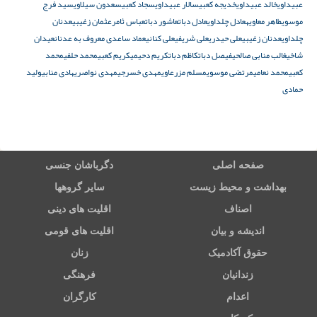
عبیداوی
خالد عبیداوی
خدیجه کعبی
سالار عبیداوی
سجاد کعبی
سعدون سیلاوی
سید فرج
موسوی
طاهر معاویه
عادل چلداوی
عادل دبات
عاشور دبات
عباس ثامر
عثمان زغیبی
عدنان
چلداوی
عدنان زغیبی
علی حیدری
علی شریفی
علی کنانی
عماد ساعدی معروف به عدنان
عیدان
شاخی
غالب منابی صالحی
فیصل دبات
کاظم دبات
کریم دحیمی
کریم کعبی
محمد حلفی
محمد
کعبی
محمد نعامی
مرتضی موسوی
مسلم مزرعاوی
مهدی خسرجی
مهدی نواصری
هادی منابی
ولید
حمادی
صفحه اصلی
دگرباشان جنسی
بهداشت و محیط زیست
سایر گروهها
اصناف
اقلیت های دینی
اندیشه و بیان
اقلیت های قومی
حقوق آکادمیک
زنان
زندانیان
فرهنگی
اعدام
کارگران