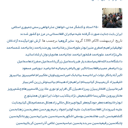
۲۵۰ استاد و کنشگر مدنی، خواهان عذرخواهی رسمی جمهوری اسلامی
ایران بابت جنایت صورت گرفته علیه مهاجران افغانستانی در مرز دو کشور شدند
سایر گروهها
آرش تورانی
آینده آزاد
ئالان
تاریخ:
اردیبهشت 28ام, 1399
گروه:
برچسب ها:
توفیقی
ابراهیم اصغری منیر
ابوذرعلوی
احسان رضائی
احمد پورمندی
احمد زمانی
احمد شمس
احمد
عالی‌نژاد
احمد علوی
احمد فشخورانی
احمد نجاتی
احمد هادوی
اردوان ارشاد
اساتید
دانشگاه‌
اسدالله فخیمی
اسفندیار طبری
اسماعیل زرگریان
اسماعیل صفرزاده
اسماعیل
یزدانی
اصغر ممبینی
افغانستان
اکبر نوری
الهام رحیمی
الهه امانی
امید نبوی
امیر مسعود
اکبرآبادی
انکار دولت ایران
انیسه بیات
بابک امیرخسروی
باویان ملک
بهرام امامی
بهروز بیات
بهروز
خلیق
بهزاد کریمی
بهناز کیانی
بهنام ابراهیم زاده
بهنام بیات
بهنوش زرین کمر
بهیار
قهرمانی
بیژن افتخاری
بیژن پیرزاده
بیژن گل افرا
پرتو نوری علاء
پَرَن قاسمی
پرهام چشم
پرویز
مختاری
پروین ملک
پریسا خالقی
تبعیض نژادی
تکذیب دولت ایران
توران همتی
تورج
ابوذرخانی
جاهد
جعفر جودکی
جعفر کیوانچهر
جلال جلالی زاده
جلال صمصامی
جلال کیابی
جنایت
علیه شهروندان افغانستان
جنایت علیه کولبران
جواد رحیم پور
حسن جعفری
حسن زهتاب
حسن
گلشاهی
حسن نایب هاشم
حسن یوسفی اشکوری
حسین
حسین بحیرایی
حسین پورجانکی
حسین
چابک
حسین رفیعی
حسین سربندی
حسین عباسی
حسین غلامی آذر
حسین کربلایی
حسین