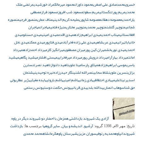
خسروی
محمدصادق علی اصغری
محمود داوران
محمود میرمالک
مراد خورشیدی
مرتضی ملک
محمدی
مریم پورتنگستانی
مریم سطوت
مسعود شب افروز
مسعود فراز
مصطفی
یاراحمدی
معصومه دهقان
معصومه شاپوری
ملیحه کریم الدینی
مناف عماری
منصور فرجی
منصوره
شجاعی
منوچهر گلشن
منوچهر محمدی
منوچهر مختاری
منیژه فتحی
مهاجران
مهاجران
افغانستانی
مهتاب احمدی
مهدی ابراهیم زاده
مهدی اقدم
مهدی امینی
مهدی حسنلو
مهدی
خانباباتهرانی
مهدی عربشاهی
مهدی علی زاده فخرآباد
مهدی فتاپور
مهدی ممکن
مهدی نخل
احمدی
مهدی نوربخش
مهران کهن پور
مهران مصطفوی
مهرانگیز کار
مهرداد احمدزاده
مهرداد
امانت
مهرداد بهارآرا
مهرداد درویش پور
مهرداد میرفخرایی
مهستی افشار
مهشید پگاهی
مهشید
یاسری
موسی ابراهیم زاده
میثاق پارسا
مینا علوی
ناهید دلنواز
ناهید نصرت
نسترن
بزازی
نسرین علوی
نشاط سحابی
نصرالله لشنی
نگار حیدرزادە
نیره توحیدی
نیشتمان
اسدیر
نیناعلیمی
هادی احتظاظی
هادی زمانی
هاشم امینی
هاشم باروتی
هایده مغیثی
هژیر عطاری
ولی
حق شناس
وهاب انصاری
یدالله بلدی
یدی قربانی
یونس حکمت دوست
یونس رستمی
آزادی یک شهروند بازداشتی همزمان با احضار دو شهروند دیگر در پاوه
آرشیو
اندیشه و بیان
سایر گروهها
بازداشت
تاریخ:
مهر 9ام, 1398
گروه:
,
,
برچسب ها:
شهروندان
پاوه
حمدیه رئوفی
سوران عزیزی
شهرستان پاوه
کرمانشاه
محمد محمدی