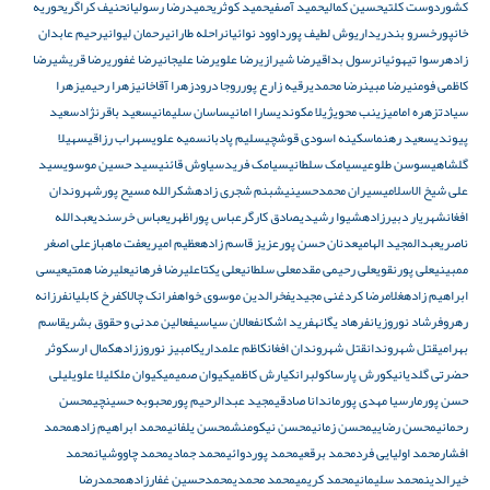
کشوردوست کلتی
حسین کمالی
حمید آصفی
حمید کوثری
حمیدرضا رسولیان
حنیف کراگری
حوریه
خانپور
خسرو بندری
داریوش لطیف پور
داوود نوائیان
راحله طارانی
رحمان لیوانی
رحیم عابدان
زاده
رسوا تیهوئیان
رسول بداقی
رضا شیرازی
رضا علوی
رضا علیجانی
رضا غفوری
رضا قریشی
رضا
کاظمی فومنی
رضا مبین
رضا محمدی
رقیه زارع پور
روجا درود
زهرا آقاخانی
زهرا رحیمی
زهرا
سیادت
زهره امامی
زینب محوی
ژیلا مکوندی
سارا امانی
ساسان سلیمانی
سعید باقرنژاد
سعید
پیوندی
سعید رهنما
سکینه اسودی قوشچی
سلیم پادبان
سمیه علوی
سهراب رزاقی
سهیلا
گلشاهی
سوسن طلوعی
سیامک سلطانی
سیامک فرید
سیاوش قائنی
سید حسین موسوی
سید
علی شیخ الاسلامی
سیران محمدحسینی
شبنم شجری زاده
شکرالله مسیح پور
شهروندان
افغان
شهریار دبیرزاده
شیوا رشیدی
صادق کارگر
عباس پوراظهری
عباس خرسندی
عبدالله
ناصری
عبدالمجید الهامی
عدنان حسن پور
عزیز قاسم زاده
عظیم امیری
عفت ماهباز
علی اصغر
ممبینی
علی پورنقوی
علی رحیمی مقدم
علی سلطانی
علی یکتا
علیرضا فرهانی
علیرضا همتی
عیسی
ابراهیم زاده
غلامرضا کرد
غنی مجیدی
فخرالدین موسوی خواه
فرانک چالاک
فرخ کابلیان
فرزانه
رهرو
فرشاد نوروزیان
فرهاد یگانه
فرید اشکان
فعالان سیاسی
فعالین مدنی و حقوق بشری
قاسم
بهرامی
قتل شهروندان
قتل شهروندان افغان
کاظم علمداری
کامبیز نوروززاده
کمال ارس
کوثر
حضرتی گلدیانی
کورش پارسا
کولبران
کیارش کاظمی
کیوان صمیمی
کیوان ملک
لیلا علوی
لیلی
حسن پور
مارسیا مهدی پور
ماندانا صادقی
مجید عبدالرحیم پور
محبوبه حسینچی
محسن
رحمانی
محسن رضایی
محسن زمانی
محسن نیکومنش
محسن یلفانی
محمد ابراهیم زاده
محمد
افشار
محمد اولیایی فرد
محمد برقعی
محمد پوردوائی
محمد جمادی
محمد چاووشیان
محمد
خیرالدین
محمد سلیمانی
محمد کریمی
محمد محمدی
محمدحسین غفارزاده
محمدرضا