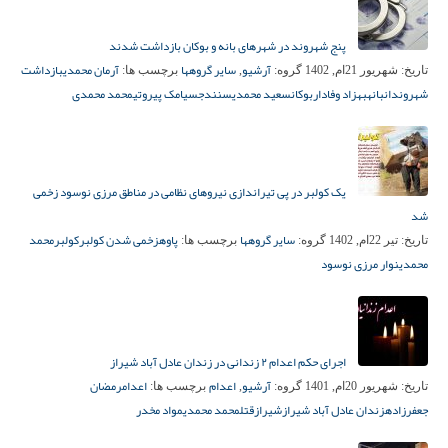
پنج شهروند در شهرهای بانه و بوکان بازداشت شدند
آرشیو
سایر گروهها
آرمان محمدی
بازداشت
تاریخ:
شهریور 21ام, 1402
گروه:
,
برچسب ها:
شهروندان
بانه
بهزاد وفادار
بوکان
سعید محمدی
سنندج
سیامک پیروتی
محمد محمدی
یک کولبر در پی تیراندازی نیروهای نظامی در مناطق مرزی نوسود زخمی
شد
سایر گروهها
پاوه
زخمی شدن کولبر
کولبر
محمد
تاریخ:
تیر 22ام, 1402
گروه:
برچسب ها:
محمدی
نوار مرزی نوسود
اجرای حکم اعدام ۲ زندانی در زندان عادل آباد شیراز
آرشیو
اعدام
اعدام
رمضان
تاریخ:
شهریور 20ام, 1401
گروه:
,
برچسب ها:
جعفرزاده
زندان عادل آباد شیراز
شیراز
قتل
محمد محمدی
مواد مخدر