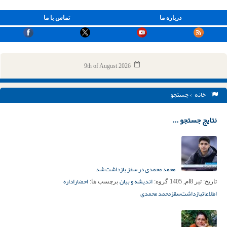
درباره ما
تماس با ما
9th of August 2026
خانه
> جستجو
نتایج جستجو ...
محمد محمدی در سقز بازداشت شد
اندیشه و بیان
احضار
اداره
تاریخ:
تیر 8ام, 1405
گروه:
برچسب ها:
اطلاعات
بازداشت‌
سقز
محمد محمدی