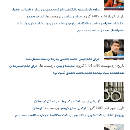
تداوم بازداشت و بلاتکلیفی اشرف محمدی در زندان دولت‌آباد اصفهان
slide
زندانیان
اشرف محمدی
تاریخ:
خرداد 24ام, 1405
گروه:
,
برچسب ها:
نجف‌آبادی
اصفهان
بازداشت و بلاتکلیفی
تداوم بازداشت
زندان دولت‌آباد
زندان دولت‌آباد
اصفهان
فعال محیط زیست
محمد محمدی
اجرای حکم حبس؛ محمد محمدی به زندان نقده منتقل شد
اندیشه و بیان
اجرای حکم حبس
زندان
تاریخ:
اردیبهشت 16ام, 1404
گروه:
برچسب ها:
نقده
محمد شیخالی
محمد محمدی
محمد محمدی (شیخالی)
گزارشی از بازداشت دو شهروند در استان کردستان
آرشیو
سایر گروهها
ارسلان
تاریخ:
مهر 4ام, 1402
گروه:
,
برچسب ها:
پوریا
بازداشت
بازداشت شهروندان
تداوم بازداشت
دهگلان
سنندج
کردستان
محمد محمدی