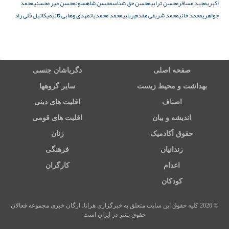
اکبری
مجید مسافر
محسن ترابی
محسن حق شناس
محسن شاهسون
محسن میر محسنی
محمد
جواهری
محمد خانی
محمد شریفی مقدم ریابی
محمد محمدیان
مهدی وهابی ثانی
میکائیل قلی راد
صفحه اصلی
دگرباشان جنسی
بهداشت و محیط زیست
سایر گروهها
اصناف
اقلیت های دینی
اندیشه و بیان
اقلیت های قومی
حقوق آکادمیک
زنان
زندانیان
فرهنگی
اعدام
کارگران
کودکان
© 2026 کلیه حقوق این سایت متعلق به خبرگزاری هرانا، ارگان خبری مجموعه فعالان
حقوق بشر در ایران است