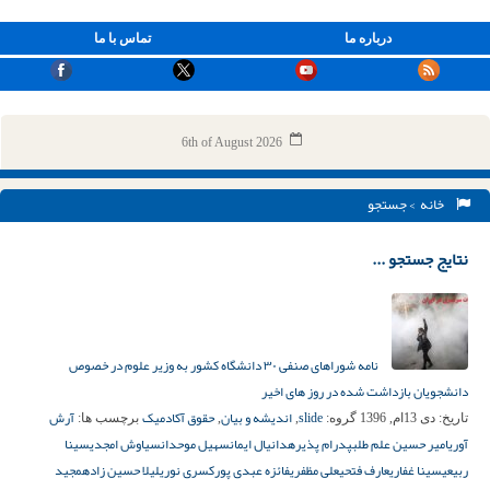
درباره ما
تماس با ما
6th of August 2026
خانه
> جستجو
نتایج جستجو ...
نامه شوراهای صنفی ۳۰ دانشگاه کشور به وزیر علوم در خصوص
دانشجویان بازداشت شده در روز های اخیر
slide
اندیشه و بیان
حقوق آکادمیک
آرش
تاریخ:
دی 13ام, 1396
گروه:
,
,
برچسب ها:
آوری
امیر حسین علم طلب
پدرام پذیره
دانیال ایمان
سهیل موحدان
سیاوش امجدی
سینا
ربیعی
سینا غفاری
عارف فتحی
علی مظفری
فائزه عبدی پور
کسری نوری
لیلا حسین زاده
مجید