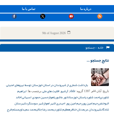
درباره ما
تماس با ما
9th of August 2026
خانه
> جستجو
نتایج جستجو ...
بازداشت شماری از شهروندان در استان خوزستان توسط نیروهای امنیتی
slide
آرشیو
اقلیت های ملی
ابراهیم
تاریخ:
آبان 4ام, 1397
گروه:
,
,
برچسب ها:
شاوردى
احمد شاوردی
استان خوزستان
انور عاشوری
اهواز
حسین حمودى (سبهانی)
خالد
البوخنفر
رحیم امین پور
رحیم امین پور (حیدری)
شهر اهواز
شهر سوسنگرد
شهرستان
شادگان
شهروندان عرب
عدنان خنافره
عظیم شاوردی
محمد رضا جلالی
محمد سعیداوی
مسلم فرج