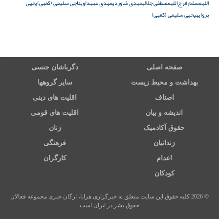
الله
مسلم فرج‌الله
مصطفی جلالی
مهدی شاوردی
مهدی عبیداوی
ناجی سلیمی (كعبی)
یحیى
بروایه
یحیى سلیمی (كعبی)
صفحه اصلی
دگرباشان جنسی
بهداشت و محیط زیست
سایر گروهها
اصناف
اقلیت های دینی
اندیشه و بیان
اقلیت های قومی
حقوق آکادمیک
زنان
زندانیان
فرهنگی
اعدام
کارگران
کودکان
© 2026 کلیه حقوق این سایت متعلق به خبرگزاری هرانا، ارگان خبری مجموعه فعالان
حقوق بشر در ایران است