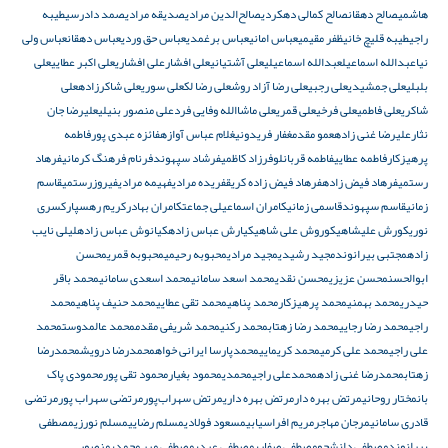
هاشمی
صالح دهقان
صالح کمالی دهکردی
صالح‌الدین مرادی
صدیقه مرادی
صمد دادرسی
طیبه
راجی
طیبه قلیچ خانی
ظفر مقیمی
عباس امانی
عباس برغمدی
عباس حق وردی
عباس دهقان
عباس ولی
نیا
عبدالله اسماعیل
عبدالله اسماعیلی
علی آشتیانی
علی افشار
علی افشاری
علی اکبر عطایی
علی
بلبلی
علی جمشیدی
علی رجبی
علی رضا آزاد روش
علی رضا لک
علی سوری
علی شاکرزاده
علی
شاکری
علی فاطمی
علی فرخی
علی قمری
علی ماشاالله وفایی فرد
علی منصور بنیلی
علیرضا جان
نثار
علیرضا غنی زاده
عمو مقدم
غفار فریدونی
غلام عباس آوازه
فائزه عبدی پور
فاطمه
پرهیزکار
فاطمه عطایی
فاطمه قربانلو
فرزاد کاظمی
فرشاد سپهوند
فرنام فرهنگ کرمانی
فرهاد
رستمی
فرهاد فیض زاده
فرهاد فیض زاده کریق
فریده مرادی
فهیمه مرادی
فیروزرستمی
قاسم
زمانی
قاسم سپهوند
قاسمی زمانی
کامران اسماعیلی جماعت
کامران بهادر
کریم رهسپار
کسری
نوری
کورش علیشاهی
کوروش علی شاهی
کیارش عباس زاده
کیانوش عباس زاده
لیلی نایب
زاده
مجتبی بیرانوند
مجید رشیدی
مجید مرادی
محبوبه رحیمی
محبوبه قمری
محسن
ابوالحسن
محسن عزیزی
محسن نقدی
محمد اسعد سامانی
محمد اسعدی سامانی
محمد باقر
حیدری
محمد بهمنی
محمد پرهیزکار
محمد پناهی
محمد تقی عطایی
محمد حنیف پناهی
محمد
راجی
محمد رضا رجایی
محمد رضا زهتاب
محمد رکنی
محمد شریفی مقدم
محمد عالمدوست
محمد
علی راجی
محمد علی کرمی
محمد کریمایی
محمدپارسا ایرانی خواه
محمدرضا درویش
محمدرضا
زهتاب
محمدرضا غنی زاده
محمدعلی راجی
محمدی
محمود بغیار
محمود تقی پور
محمودی پاک
بان
مختار روحانی
مرتض بهره دار
مرتض بهره داری
مرتض سهراب‌پور
مرتضی سهراب پور
مرتضی
قادری سامانی
مرجان مهاجر
مریم افراسیابی
مسعود فولادی
مسلم رضایی
مسلم نورزی
مصطفی
بیرانوند
مصطفی دانشجو
مصطفی صفاری
مصطفی عبدی
مصطفی میر محمدی
منصور