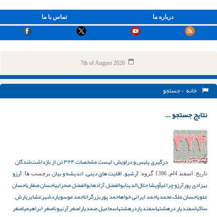
درباره ما
تماس با ما
7th of August 2026
خانه
> جستجو
نتایج جستجو ...
درگیری پلیس و دراویش؛ لیست مشخصات ۳۲۴ تن از بازداشت‌‌شدگان
آرشیو
اقلیت های دینی
اندیشه و بیان
آرزو
تاریخ:
اسفند 4ام, 1396
گروه:
,
,
برچسب ها:
بهزادی پور
آرزو چراغی
آویشا جلال‌الدین
ابوالفضل آزاده
ابوالفضل صحرایی
احسان صفاری
احسان
علوی
احسان ملک محمدی
احمد ایرانی خواه
احمد پوربزرگران
احمد موسوی
اردشیرعشایری
ارش
ساکی
اسفندیار درهشته
اسفندیاردرهشته
اسماعیل صمدیار
اصغر آرنیون
اصغر ابراهیمی
اصغر