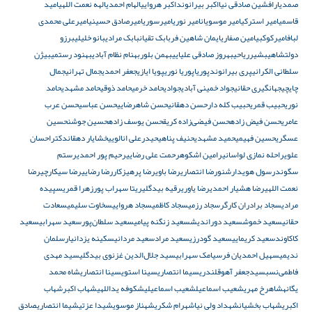
صمدیار
افشین صادقی نیا
اکبر بیرانوند
اکبر هروایی
الهام احمدی
الهه نعمت اللهی
امید
قاسمی
امیر استرکی
امیر موسویان
امیر نوری
امیرسوری
امیرصادق حسینی
امیرعلی محمدی
لباف
امیرکوکبی
امین صفاری
ایمان شاهین فر
بابک تقیان
بابک مرادی
بانو خلیلی
برزو
دولتشاهی
بشیرریاحی
بهروز صادقی علیایی
بهمن بلور
بهنام نظام آبادی
بهنود رستمی
بیژن
سلطانی الکرانی
پری بیرانوند
پوریا
پوریا نوری
پویا ایازی
جعفر احمدی
جمال تهرانی
جمال
چایچی
جهانگیری حقانی
جواد خمینی آبادی
جوادی
حامد خرمی
حامد ذوقی
حامد مشهدی
حامد
نوری
حبیب قمری
حبیب کله دار
حسن دهقانی
حسن شاهرضایی
حسن عباسی
حسن عرب
عامری
حسن فیض زاده
حسن فیضی‌زاده کریق
حسن یوسف زاده
حسین جوشن
حسین
عسگری
حسین فهیمی
حمید مشهدی
حنیف پناهی
حیدرعلی انالویی
خشایار دهقان
دکتراحسان
علوی
راحله نمازی لواسانی
رامین اشکوه
رحمت علی رضایی
رحیم پور احمدی
رستم
سگوند
رسول هویدا
رشنو
رضا انتصاری
رضا باوی
رضا پرهیزکار
رضا رضایی
رضا سیکارچی
رضا
نعمت اللهی
رضا هشیار احمدی
رضا یاوری
رقیه بیدگلی
ریتا سهراب پور
زهرا قمری
سپیده
مرادی
سجاد برادران کارگر
سجاد رزمی
سجاد کاظمی
سجاد هروایی
سخاوت سلیمی
سعادت
حقانی
سعید خموش
سعید دوراندیش
سعید زنگنه پیامی
سعید سلطان‌پور
سعید سهرابی
سعید
کاکاوند
سعید کریمایی
سعید گودرزی
سعید مراد
سعید مردانی
سکینه یزدانیار
سلمان
ندیمی
سهیل احمدیان فر
سیامک سهرابی
سید جلال‌الدین غزنوی بیدگلی
سید مهدی
فاطمی‌نسب
سیدجعفر آهوقلندری
سیما انتصاری
سینا استوی
سینا انتصاری
شاه محمد
یگانه
شاهرخ مهری
شعیب اسماعیل
شعیب اسماعیلی
شکوفه یداللهی
شهاب اکبر
شهاب
اکبری
شهاب بخشیان
شهداد ولی نیا
شهرام شکری
شهناز موسوی
شیدا عزتی
شیما انتصاری
صادق