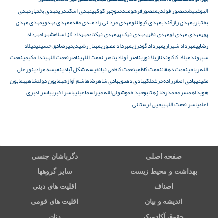
البوغبیش
منصور فولادی
منصورفرهومند
منوچهر کوکبی
مهدی اسکندری
مهدی بختیار
مهدی
بختیاری
مهدی رازقندی
مهدی کیوانلو
مهدی مردانی راد
مهدی مقدم
مهدی مهدوی
مهدی مهدی
پور
مهدی مهدی لو
مهدی نظری
مهدی نیک پی
مهدی نیکنام
مهرداد (از اسلامشهر)
مهرداد
رضایی
مهرداد شیرازی
مهرداد گودرزی
مهرداد مصوری
مهناز رشیدی
میرصادق حسینی
میلاد
سپهوند
میلاد کاکاوند
نازیلا نوری
ناصر فولادی
ناصر نعمت اللهی
ناصرنعمت اللهی
ندا حکیمی
نعمت
الله ریاحی
نعمت دهقان
نعمت کاظمی
نعمت کاظمی نیا
نفیسه شکل آبادی
نفیسه مرادی
نورعلی
مقیمی
هادی اصغرزاده مرغملکی
هادی دهنوی
هادی شاهرضا
هاشم آوازه
همایون دولتشاهی
همایون
هویدا
همسر محمدرضا زهتاب
وحید خموش
ولی‌الله میراسماعیلی
یاسر اکبری
یاسر اکبری
اعلم
یاسر نعمت اللهی
یحیی لرستانی
صفحه اصلی
دگرباشان جنسی
بهداشت و محیط زیست
سایر گروهها
اصناف
اقلیت های دینی
اندیشه و بیان
اقلیت های قومی
حقوق آکادمیک
زنان