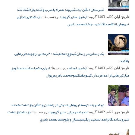
شهرستان دلگان؛ یک شهروند همراه با ضرب و شتم بازداشت شد
آرشیو
سایر گروهها
بازداشت
تیراندازی
تاریخ:
آبان 29ام, 1403
گروه:
,
برچسب ها:
نیروهای انتظامی
دلگان
ضرب و شتم
محمد بامری
یک زندانی در زندان کهنوج اعدام شد / ۲ زندانی از چوبه‌دار رهایی
یافتند
آرشیو
اعدام
اجرای حکم اعدام
اعدام
دلاویز
تاریخ:
آبان 29ام, 1403
گروه:
,
برچسب ها:
مبارکی
رهایی از اعدام
زندان کهنوج
قتل
کهنوج
محمد بامری
مریوان
دو شهروند توسط نیروهای امنیتی در زاهدان و دلگان بازداشت شدند
اندیشه و بیان
سایر گروهها
بازداشت
بازداشت
تاریخ:
مهر 27ام, 1402
گروه:
,
برچسب ها:
شهروندان
دلگان
زاهدان
سعید ریگی
سیستان و بلوچستان
محمد بامری