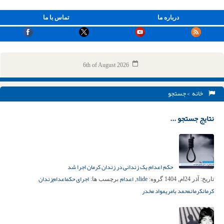
درباره ما
تماس با ما
6th of August 2026
خانه
> جستجو
نتایج جستجو ...
حکم اعدام یک زندانی در زندان کرمان اجرا شد
slide
اعدام
اجرای حکم
اعدام‌
زندان
تاریخ:
آذر 24ام, 1404
گروه:
,
برچسب ها:
کرمان
کرمان
محمد بامری
مواد مخدر