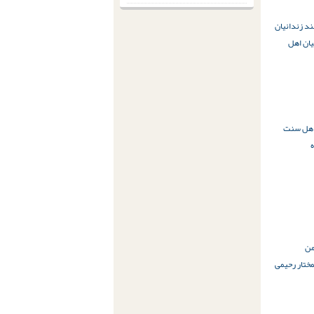
ند زندانیان
یان اهل
 اهل سنت
ه
من
ختار رحیمی