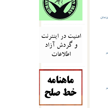
زندان
ر
ر