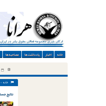
خانه
اخبار
یادداشت ها
مصاحبه ها
خانه
> 
نتایج جستج