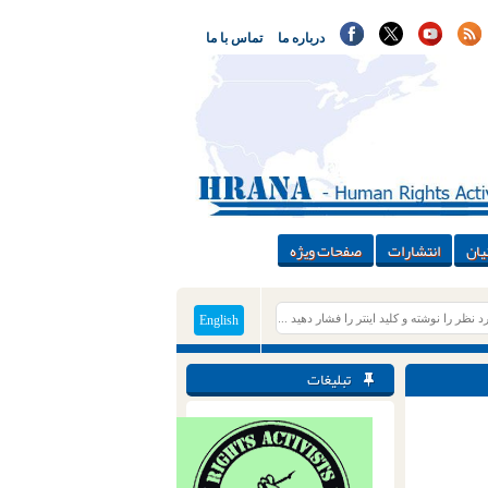
درباره ما
تماس با ما
یان
انتشارات
صفحات ویژه
English
تبلیغات