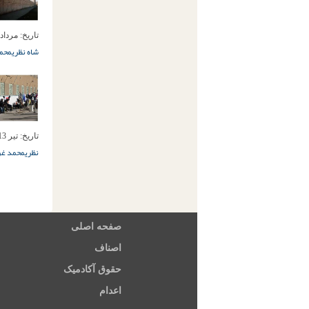
تاریخ:
مرداد 7ام, 392
شاه نظری
محمد
تاریخ:
تیر 13ام, 1392
نظری
محمد غر
صفحه اصلی
اصناف
حقوق آکادمیک
اعدام