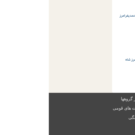
حمدی
فرامرز
رز شاه
 گروهها
ت های قومی
گی