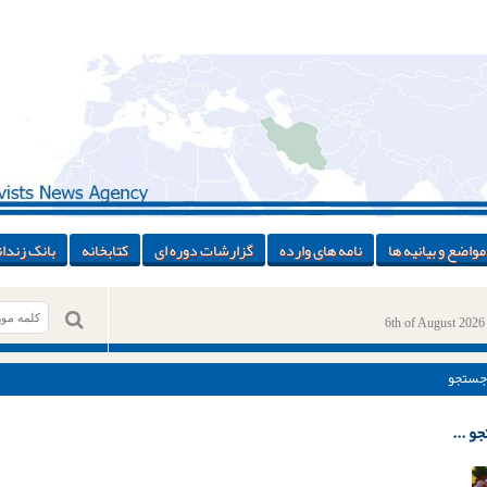
مواضع و بیانیه ها
نامه های وارده
گزارشات دوره ای
کتابخانه
بانک زندان
6th of August 2026
جستجو
و ...