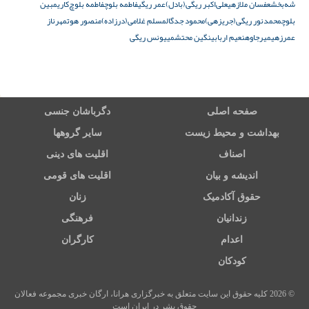
شه‌بخش
عفسان ملازهی
علی‌اکبر ریگی(بادل)
عمر ریگی
فاطمه بلوچ
فاطمه بلوچ‌کاری
مبین
بلوچ
محمدنور ریگی(جریزهی)
محمود جدگال
مسلم غلامی(درزاده)
منصور هوت
مهرناز
عمرزهی
میرجاوه
نعیم اربابی
نگین محتشمی
یونس ریگی
صفحه اصلی
دگرباشان جنسی
بهداشت و محیط زیست
سایر گروهها
اصناف
اقلیت های دینی
اندیشه و بیان
اقلیت های قومی
حقوق آکادمیک
زنان
زندانیان
فرهنگی
اعدام
کارگران
کودکان
© 2026 کلیه حقوق این سایت متعلق به خبرگزاری هرانا، ارگان خبری مجموعه فعالان
حقوق بشر در ایران است