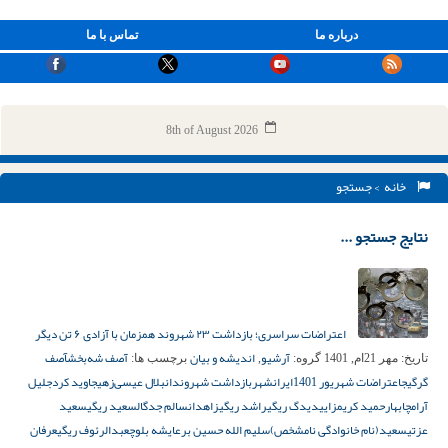
درباره ما
تماس با ما
8th of August 2026
خانه
> جستجو
نتایج جستجو ...
اعتراضات سراسری؛ بازداشت ۲۳ شهروند همزمان با آزادی ۶ تن دیگر
آرشیو
اندیشه و بیان
آصف شه‌بخش
آصف
تاریخ:
مهر 21ام, 1401
گروه:
,
برچسب ها:
گرگیج
اعتراضات شهریور 1401
ایرانشهر
بازداشت شهروندان
بلال عیسی‌زهی
جاوید کرد
جلیل
آرام
چابهار
حمید کریمزایی
دیدگ ریگی
راشد ریگی
زاهدان
سالم جدگال
سعید ریگی
سعید
عزتی
سعید(نام خانوادگی نامشخص)
سلیم الله حسین بر
عایشه بلوچ
عبدالرئوف ریگی
عرفان