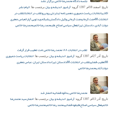
جلسه دادگاه محمدرضا خاتمی برگزار نشد
آرشیو
اندیشه و بیان
اتهام نشر
تاریخ:
اسفند 18ام, 1397
گروه:
,
برچسب ها:
اکاذیب
انتخابات ریاست جمهوری دهم
برنامه اینترنتی رودررو
تقلب در انتخابات
تقلب در
انتخابات 88
حجت کرمانی
حجت کرمانی وکیل دادگستری
شبکه ویدئویی آپارات
عباس جعفری
دولت آبادی، دادستان تهران
فعال سیاسی اصلاح طلب
محمد رضا خاتمی
محمدرضا خاتمی
تقلب در انتخابات ۸۸؛ محمد رضا خاتمی تحت تعقیب قرار گرفت
آرشیو
اندیشه و بیان
انتخابات ریاست جمهوری
تاریخ:
آذر 27ام, 1397
گروه:
,
برچسب ها:
88
تعقیب قضایی
تقلب در انتخابات 88
دادستان تهران
دادستان تهران، عباس جعفری
دولت‌آبادی
محمدرضا خاتمی
محمدرضا خاتمی به قوه قضائیه احضار شد
آرشیو
اندیشه و بیان
احضار
سید محمدرضا
تاریخ:
آذر 13ام, 1397
گروه:
,
برچسب ها:
خاتمی
فعال سیاسی اصلاح‌طلب
قوه قضائیه
محمد رضا خاتمی
محمدرضا خاتمی