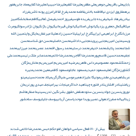
بابایی
علی باقری
علی جوهری
علی مظفری
علیرضا ثقفی
علیرضا حبیبیان
علیرضا کفایی
عماد جابری
غفور
برهم
فاروق ایزدی نیا
فاطمه باختری
فاطمه محمدی
فرخ لقا فرامرزی پونه ناشری
فرزاد
بهادری
فرهاد شیخی
فریده جابری
فریده طوسی
فیروز احمدی
فیصل ثعالبی
کاظم صفابخش
کامبیز
میثاقی
کمال جعفری یزدی
کیانوش اصلانی
کیانوش قهرمانی
کیوان باژن
کیوان نژادرسول
کیومرث
مرزبان
گلرخ ابراهیمی ایرایی
گلرخ ایرایی
لیلا حسین زاده
لیلا میرغفاری
مایکل وایت
مبین الله
ویسی
متین امیری
مجتبی پروین
مجتبی داداشی
محسن حاصلی
محسن حق شناس
محسن
شجاع
محمد پتایش
محمد خنیفر
محمد درستی
محمد رسول اف
محمد عصری
محمد میرزایی
محمد
نجفی
محمدحسین قاسم‌پور
محمدرضا آقاجری
محمدرضا خاتمی
محمدصابر ملک رئیسی
محمدعلی
زحمتکش
محمود معصومی
مرداس طاهری
مرضیه امیری
مریم امیری
مریم مختاری
مژگان
کشاورز
مژگان لعلی
مسعود حمیدی
مسعود عاجلو
مسعود کاظمی
معین محمدی
منیره
عربشاهی
مهدی مقدری
مونیکا علیزاده
میرموسی ضیاگرگری
میلاد محمدحسینی
مینو
ریاضتی
نادر افشاری
نادر فتوره چی
ناهید خداکرمی
نجات بهرامی
نجف مهدی پور
نریمان
نوروزی
نسرین جوادی
نسرین ستوده
نقض حقوق بشر
نگین تدریسی
نیما صفار
هاشم
زینالی
هاله صفرزاده
ولی نصیری
ویدا موحد
یاسمن آریانی
یوسف جلیل
یوسف سلحشور
بیش از ۱۸۰ فعال سیاسی خواهان لغو حکم حبس محمدرضا خاتمی شدند