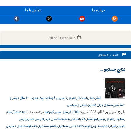
درباره ما
تماس با ما
8th of August 2026
خانه
> جستجو
نتایج جستجو ...
شش ماه ریاست ابراهیم رئیسی بر قوه قضائیه؛ حدود ۱۰۰۰ سال حبس و
۱۵۰۰ ضربه شلاق برای فعالین مدنی و سیاسی
slide
آرشیو
سایر گروهها
آتنا دائمی
آرشام
تاریخ:
شهریور 18ام, 1398
گروه:
,
,
برچسب ها:
رضایی
ابراهیم رئیسی
ابوالفضل قدیانی
احترام شیخی
احسان خیبر
ادریس کسروی
ارس
امیری
ارشیا رحمتی
اسحاق روحی
اسدالله جابری
اسماعیل بخشی
اسماعیل جعادله
اسماعیل حسینی