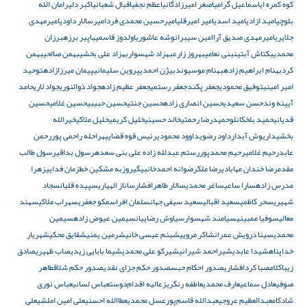
کوه کمره ای
اسماعیل گرامی
اصغر امیرزادگانی
اعظم نجفی
اقبال شعبانی
اکبر دلیر
امان الله
بلوچی
امید ازادی
امید اسدی
امیر امیرقلی
امیرحسین محمدی فرد
امیرسالار داودی
امیرمهدی
جلایری
امیرمهدی صدیق آرا
امین سیبر
انوشه عاشوری
اولدوز قاسمی
باپیر برزه
برزان
محمدی
بکتاش آبتین
بنی نعامی
بهروز زارع
بهزاد شهسوار
بهزاد علی بخشی
بهمن صالحی
بهمن
کرد
بهنام ابراهیم زاده
بهنام موسیوند
بیژن احمدی
پروین سلیمانی
پیمان میرزازاده
توحید
امیر امینی
توفیق محمودی
جعفر پکند
جعفر رستمی
جعفر عظیم زاده
جواد ذوالنوری
جواد لاری
حامد
آیینه وند
حسن سعیدی
حسین انصاری زاده
حسین جنتی
حسین حبیبی
حسین غلامی
حسین
قدیانی
حمید بلخکانلو
حمیدرضا رحمتی
خالد حسینی
خلیل کریمی
خلیل ملاکی
خیرالله
بخشی
داریوش آبدار
داود رضوی
داوود محمودی
رئیس قوه قضاییه
راحله راحمی پور
رحمن
عابد
رحیم غلامی
رحیم محمدپور
رستم عبدلله زاده علی بنی سعده
رسول بداقی
رسول طالب
مقدم
رضا خندان مهابادی
رضا ملک
رضوانه احمدخانبیگی
روزبه مشکین خط
زمان فدایی
زهرا
مدرس زاده
سارا ساعی
ساغر محمدی
سالار طاهرافشار
ساناز الهیاری
سپیده قلیان
سجاد
شهیری
سحر کاظمی
سعید اقبالی
سعید سیفی جهان
سلمان افرا
سمکو جعفری
سهراب ملاکی
سهند
معالی
سوفیا ممبینی
سیامند شهسوار
سیاوش رضاییان
سیمین عیوض زاده
سیمین
محمدی
سینا درویش عمران
شاکر مرویی
شبنم عیسی خانی
شرمین یمنی
شقایق محکی
شهریار
خداپناه
شیدا عابدی
شیراحمد شیرانی
شیرکو علی محمدی
شیما بابایی زیدی
صاب ظهیری
صادق
زیباکلام
صبا کردافشاری
صدور احکام حبس
صدور حکم جزای نقدی
صدور حکم شلاق
طاهر
صوفی
عادل سماعی
عارف محمدی
عاطفه رنگریز
عالیه اقدام‌دوست
عباس لسانی
عباس نوری
شادکام
عبدالعظیم عروجی
عبدالله قاسم‌پور
عسل محمدی
عطاالله احسنی
علی امین املشی
علی