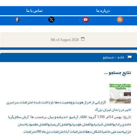
درباره ما
تماس با ما
8th of August 2026
خانه
> جستجو
نتایج جستجو ...
گزارشی از احراز هویت و وضعیت ده‌ها بازداشت شده اعتراضات سراسری
اخیر در زندان تهران بزرگ
slide
آرشیو
اندیشه و بیان
آرش سالاری
آریا
تاریخ:
بهمن 14ام, 1398
گروه:
,
,
برچسب ها:
حامدی راد
ابوالفضل شهابی
ابوالفضل طوسی
ابوالفضل کریمی
ابوالفضل مقصودی
احسان
خزایی
احمدعلی حاتمیان
اشکان دهقان
اعتراضات آبان
اعتراضات دی ماه 98
اعتراضات