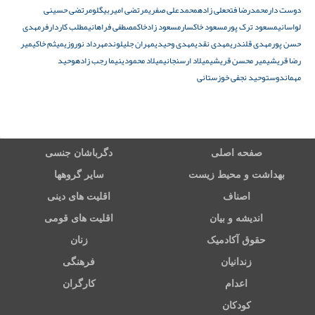
دوست دار
محمدرضا فتحعلی زاده
محمدعلی صفری
مرتضی امیربیگلو
مرتضی حسینی
لواسانی
مسعود ترک پور
مسعود خاکسار
مسعود زادخاک
مصطفی فراهانی
مطلب کاردارفر
مهدی
حسن پور
مهدی قلندری
مهدی نقدی
مهدی وحیدی
مهران جلیلوند
مهرداد نوروزی
میثم خاکی
میر
رضا قریشی
میر محسن قریشی
میلاد ارسنجانی
میلاد محمودی
نیما رجب زاده
وحید
مهماندوست
وحید نجفی خوزستانی
صفحه اصلی
دگرباشان جنسی
بهداشت و محیط زیست
سایر گروهها
اصناف
اقلیت های دینی
اندیشه و بیان
اقلیت های قومی
حقوق آکادمیک
زنان
زندانیان
فرهنگی
اعدام
کارگران
کودکان