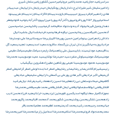
سراسری
امید حجازی
امید محمدیان
امیر مروتی
امیرحسین کشاورزی
امیرسلمان شیری
زاد
امیرسلیمان شیرعلیزاد
ایرج دلداری
ایمان پونکی
ایمان حیدری
ایمان دارایی
ایمان عبدی
بهادر
هادی زاده
بهرام فردی
بهروز حبیبی
بهنام بازوبندی
بهنام خاکزاد
بهنام زندی
بهنام نفریه
بهنود
اسماعیلی
پرواز ۷۵۲
پوریا فروغی
پوریا گذرآبادی
پوریا میرزایی
پویا گذرآبادی
توحید فتوحی
جعفر
دهداری
جمیل قهرمانی
جواد آدینه وند
جواد منافی
حامد کرمی
حبیب پاشایی
حسن عباسی
حسین
آدم
حسین تاجیک
حسین ریحانی
حسین نیکچه فرهانی
حمید فرحبخش
دانیال بخشی
دانیال
داداش زاده
رامین بهنوش
رامین حسین پور
رضا اللهیاری
رضا سروستانی
رضا علی دوست
رضا
مرادیان
روزبه جهانگیری
زندان تهران بزرگ
سجاد سالاروند
سعید اسدی
سعید تمجیدی
سعید گل
بداقی
سعید مودتی
سهند بابایی
سهیل علی پناه
سیامک پایمرد
سیامک مقیمی
سیامک مقیمی
مومنی
سیامک مومنی
سیاوش منفرد
سید حمیدرضا نوشایی
سید عمید موسوی
سید محمدرضا
موسوی
سید محمود موسوی
سینا نعیمی پور
شاهین مطهرزاده
شروین بیگی
شهاب
رئیسی
شهرام کلانتری
صابر رضائی
صابر رضایی
علی اصغر خدابنده لو
علی اصغر کرامتی
علی اصغر
کریمی
علی اکبر مرادی
علی اکبر هادی پور
علی بی کس
علی دارابی
علی سلیمی
علی عبادی
علی
کاظمی
علی مهماندوست
علی نبی زاده
علیرضا حسین زاده
عماد رشیدی
فرشاد نیازی
فرشید
افتخاری
قاضی ابولقاسم صلواتی
قاضی ایمان افشاری
قاضی محمد مقیسه
قاضی محمدرضا
عموزاد
کامیار سعادتی
کاوه اسدی
کسری تقوی
متین ایزدی
مجید خراباتی
مجید فرزاد
محسن ادیب
زاده
محسن تشکری
محسن روشنی
محسن شکوری
محمد آدم
محمد اقبالی
محمد پاکپور
محمد
جهانی
محمد رجبی
محمد رشیدی
محمد کدیمنی
محمد لطفی
محمد معلمیان
محمدباقر
سعدی
محمدجواد فروغی
محمدرضا اسلامی
محمدرضا اسماعیل زارعیان
محمدرضا امیری
محمدرضا