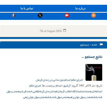
درباره ما
تماس با ما
7th of August 2026
خانه
> جستجو
نتایج جستجو ...
اجرای حکم اعدام دو زندانی در زندان کرمان
آرشیو
اعدام
اجرای حکم
تاریخ:
دی 18ام, 1401
گروه:
,
برچسب ها:
اعدام
اخترمحمد
اعدام
دادگاه انقلاب کرمان
زاهدان
زندان کرمان
قاضی احمد قربانی
محمد رسول
شه بخش
محمد رسول نوتی زهی
محمدرسول شه بخش
محمدرسول نوتی زهی