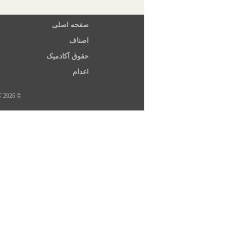
صفحه اصلی
اصناف
حقوق آکادمیک
اعدام
© 2026 کلیه حقوق این سایت متعلق به خبرگزاری هرانا، ارگان خبری مجموعه فعالان حقوق بشر در ایران است