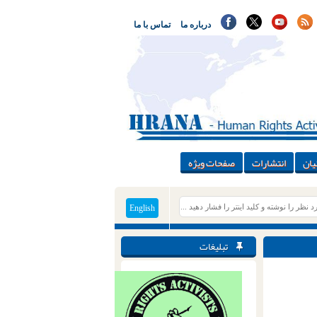
درباره ما
تماس با ما
یان
انتشارات
صفحات ویژه
English
تبلیغات