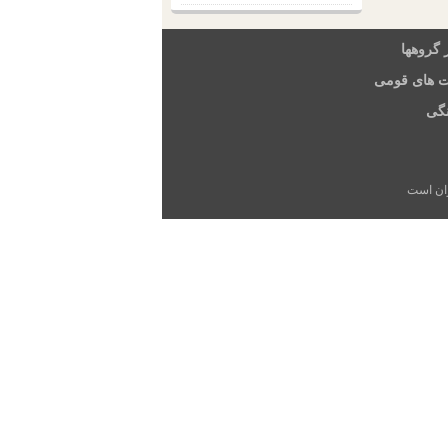
 گروهها
ت های قومی
گی