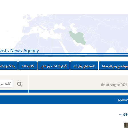
مواضع و بیانیه ها
نامه های وارده
گزارشات دوره ای
کتابخانه
بانک زندان
6th of August 2026
جستجو
و ...