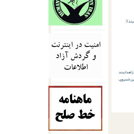
بند 3
بند
ن خسروی،