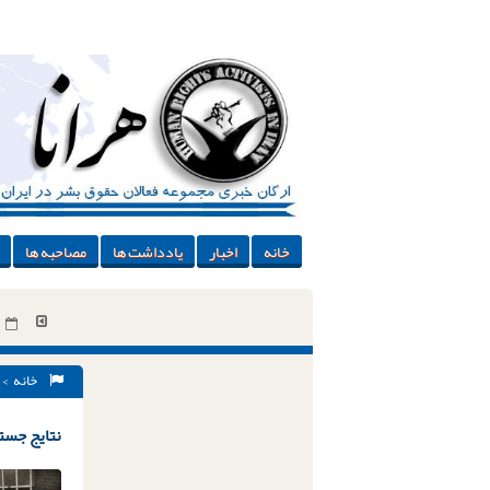
خانه
اخبار
یادداشت ها
مصاحبه ها
خانه
> 
نتایج جستج