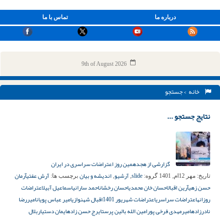
درباره ما
تماس با ما
9th of August 2026
خانه
> جستجو
نتایج جستجو ...
گزارشی از هجدهمین روز اعتراضات سراسری در ایران
slide
آرشیو
اندیشه و بیان
آرش عفتی
آرمان
تاریخ:
مهر 12ام, 1401
گروه:
,
,
برچسب ها:
حسن‌ زهی
آرین اقبال
احسان خان محمدی
احسان رخشان
احمد سارانی
اسماعیل آبیل
اعتراضات
روزانه
اعتراضات سراسری
اعتراضات شهریور 1401
اقبال شهنوازی
امیر عباس پویان
امیررضا
نادرزاده
امیرمهدی فرخی پور
امین الله بالین پرست
ایرج حسن زاده
ایمان دستیار
بلال