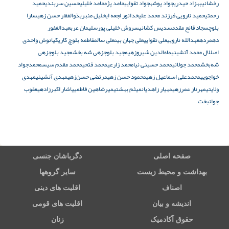
رخشانی
بهزاد حیدری
جواد پوشه
جواد تقوایی
حامد پژم
حامد خلیلی
حسین سربندی
حمید
رحمتی
حمید نارویی فرزند محمد علی
خدانور لجعه ای
خلیل منبری
ذوالفقار حسن‌ زهی
سارا
بلوچ
سجاد قانع مقدم
سدیس کشانی
سروش خلیلی پور
سلیمان عرب
عبدالغفور
دهمرده
عبدالله نارویی
علی تقوایی
علی جهان بین
علی سالم
فاطمه بلوچ کاری
کیانوش واحدی
اصل
لال محمد آنشینی
ماه‌الدین شیروزهی
مجید بلوچزهی شه‌ بخش
مجید بلوچزهی
شه‌بخش
محمد جولانی
محمد حسینی نیا
محمد زارعی
محمد فتحی
محمد مقدم سیس
محمدجواد
خواجویی
محمدعلی اسماعیل‌ زهی
محمود حسن‌‌ زهی
مرتضی حسن‌زهی
مهدی آنشینی
مهدی
ولایتی
مهرناز عمرزهی
مهیار زاهدیان
میثم بهشتی
میرشاهین فاطمی
یاشار اکبرزاده
یعقوب
جوانبخت
صفحه اصلی
دگرباشان جنسی
بهداشت و محیط زیست
سایر گروهها
اصناف
اقلیت های دینی
اندیشه و بیان
اقلیت های قومی
حقوق آکادمیک
زنان