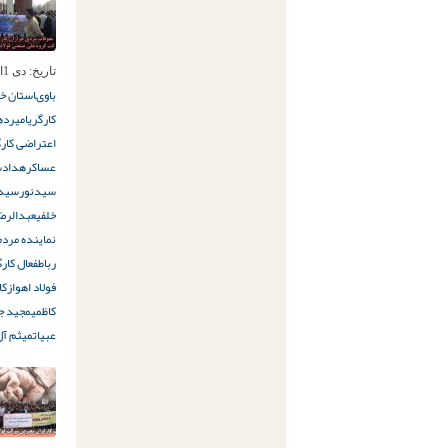
تاریخ:
دی 1ام, 1397
باوى
استان خ
کارگری
امیرده
اعتراضی کارگ
عساکره
دادس
سیدنور
سید
خلفی
عبدالرض
نماینده مردم
رباط
فعال کارگ
فولاد اهواز
کا
کاظمی
مجید جل
عبیات
میثم آل