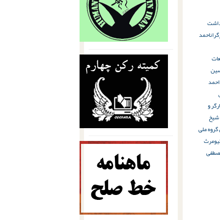
زداشت
گران
احمد
ات
ین
حمد
رگر و
 شیخ
 گروه ملی
یومرث
صطفی