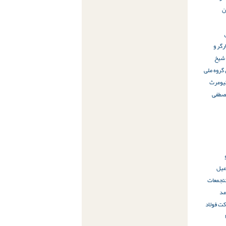
ن
رگر و
 شیخ
 گروه ملی
یومرث
صطفی
عیل
تجمعات
مد
ت فولاد