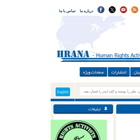
درباره ما
تماس با ما
یان
انتشارات
صفحات ویژه
English
تبلیغات