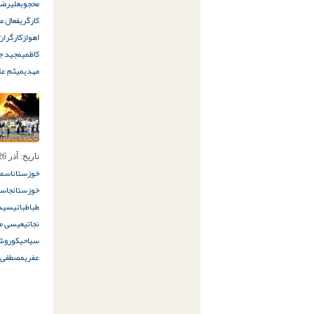
محجوب
علیرضا
کارگری
فعال م
اهواز
کارگران
کاظمی
مجید جن
مهدی
میثم عل
تاریخ:
آذر 26ام, 1397
خوزستان
اسما
خوزستان
جاسم
طباطبائی
سید 
نجاتی
عیسی م
سیاحی
کوروش
عفری
مصطفی ع