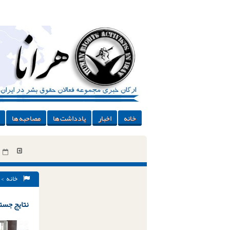
خانه
اخبار
یادداشت ها
مصاحبه ها
خانه
> 
نتایج جستج