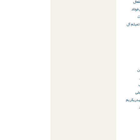
فعال
 فولاد
ث
میثم آل
ن
لی
یدری
کریم