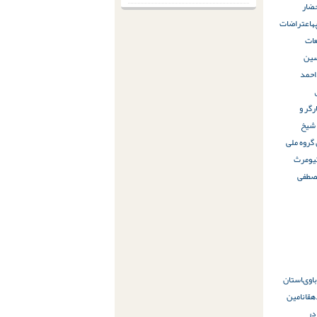
ضار
ه
اعتراضات
ات
ین
حمد
رگر و
 شیخ
 گروه ملی
یومرث
صطفی
باوى
استان
هقان
امین
در