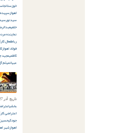
خوزستان
جاسم
اهواز
سپیده ق
سیدنور
سید
خلفی
عبدالرض
نماینده مردم
رباط
فعال کارگ
فولاد اهواز
کا
کاظمی
مجید جل
عبیات
میثم آل
تاریخ:
آذر 27ام, 1397
بخشی
اعتراض
اعتراضی کارگ
جودکی
حسین 
اهواز
شهر اهو