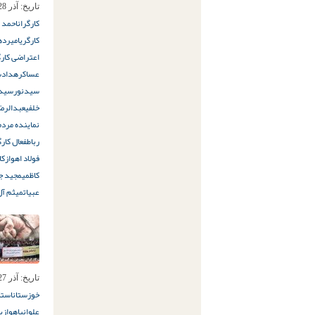
تاریخ:
آذر 28ام, 1397
کارگران
احمد 
کارگری
امیرده
اعتراضی کارگ
عساکره
دادس
سیدنور
سید
خلفی
عبدالرض
نماینده مردم
رباط
فعال کارگ
فولاد اهواز
کا
کاظمی
مجید جل
عبیات
میثم آل
تاریخ:
آذر 27ام, 1397
خوزستان
استا
علوانی
اهواز
ب