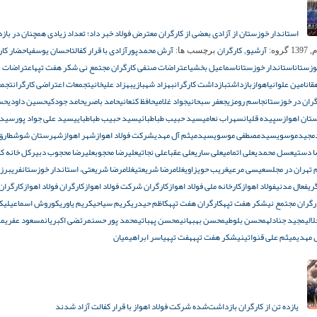
استاندار خوزستان از آزادی بعضی از کارگران معترض فولاد خبر داد؛ تعداد زیادی همچنان در با
آرشیو
کارگران
آرش محمدپور
آزادی با قرار کفالت
احسان یوسفی
احضار کار
گروه:
,
برچسب ها:
وزستان
استاندار خوزستان
اسماعیل بخشی
اعتراضات صنفی کارگران مجتمع نی شکر هفت تپه
اعتراضات
قان
امین علوانی
اهواز
بازداشت
بازداشت کارگران
بهزاد شهبازی
بهزاد عليخانى
تجمعات اعتراضی کارگران
تجمع
ران در خوزستان
جاسم رومزی
جعفر سبحانی
جواد غلامی
حافظ کنعانی
حامد باصری
حامد جودکی
حسین داودی
حس
تان اهواز
سپیده قلیان
سهراب نعامی
سید حبیب طباطبائی
سید حبیب طباطبایی
سید علی جواد پور
سیدا
مجیدموسوی
سیدمصطفی موسوی
سیدمیثم آل مهدی
شرکت فولاد اهواز
شهر اهواز
شهرستان شوش
طارق
ا دستی
عسل محمدی
علی اتمامی
علی ساری
علی عقبا
علی نجاتی
علیرضا محجوب
علیرضا محجوب دبیرکل خانه کا
 تهران در مجلس
عیسی مرعی
غریب حویزاوی
غلامرضا شریعتی
غلامرضا شریعتی، استاندار خوزستان
فریبرز
ری
فعال مدنی
فولاد اهواز
کارخانه ملی فولاد اهواز
کارگران شرکت فولاد اهواز
کارگران فولاد اهواز
کارگران
رگران مجتمع نیشکر هفت تپه
کارگران هفت تپه
کاظم حیدری
کریم سیاحی
کریم یاوری
کوروش اسماعیلی
ک
الی
مجید جنادله
محسن بلوطی
محسن بهبهانی
محسن پهباتی
محمد پور حسن
مرتضی اکبریان
مسعود عفری
م
 مهدی
میثم علی قنواتی
نیشکر هفت تپه
هفت تپه
یاسر ابراهیمیان
یازده تن از کارگران بازداشت‌شده شرکت فولاد اهواز با قرار کفالت آزاد شدند