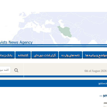
مواضع و بیانیه ها
نامه های وارده
گزارشات دوره ای
کتابخانه
بانک زندان
6th of August 2026
جستجو
و ...