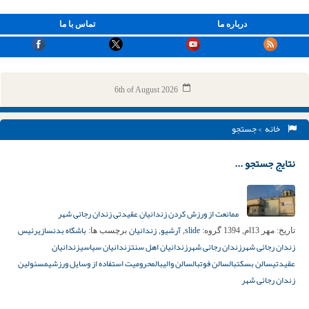
درباره ما
تماس با ما
6th of August 2026
خانه
> جستجو
نتایج جستجو ...
ممانعت از ورزش کردن زندانیان عقیدتی زندان رجائی شهر
slide
آرشیو
زندانیان
باشگاه بدنسازی
رئیس
تاریخ:
مهر 13ام, 1394
گروه:
,
,
برچسب ها:
زندان رجائی شهر
زندان رجائی شهر
زندانیان اهل سنت
زندانیان سیاسی
زندانیان
عقیدتی
سالن بسکتبال
سالن فوتبال
سالن والیبال
محرومیت استفاده از وسایل ورزشی
مسئولین
زندان رجائی شهر