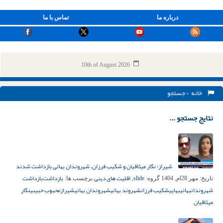
درباره ما
تماس با ما
10th of August 2026
خانه
> جستجو
نتایج جستجو ...
شیراز؛ نگار میثاقیان و شکیب فرزان، شهروندان بهائی بازداشت شدند
slide
اقلیت های دینی
بازداشت‌
بازداشت
تاریخ:
مهر 28ام, 1404
گروه:
,
برچسب ها:
شهروندان
بهائی
بهایی
شکیب فرزان
شهروند بهائی
شهروندان بهائی
شیراز
محبوب حبیبی
نگار
میثاقیان