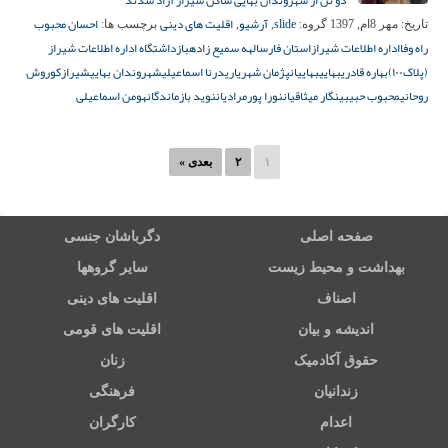
دو تن از شهروندان بهایی ساکن شیراز آزاد شدند
slide
آرشیو
اقلیت های دینی
احسان محبوب
تاریخ:
مهر 8ام, 1397
گروه:
,
,
برچسب ها:
راه وفا
اداره اطلاعات شیراز
استان فارس
الهه سمیع زاده
بازداشتگاه اداره اطلاعات شیراز
(پلاک۱۰۰)
بهاره قادری
بهایی
بهاییان
پژمان شهریاری
درنا اسماعیلی
شهروندان بهایی
شیراز
کوروش
روحانی
محبوب حبیبی
نگار میثاقیان
نورا پورمرادیان
نوید بازماندگان
هومن اسماعیلی
۱
۲
بعدی »
صفحه اصلی
دگرباشان جنسی
بهداشت و محیط زیست
سایر گروهها
اصناف
اقلیت های دینی
اندیشه و بیان
اقلیت های قومی
حقوق آکادمیک
زنان
زندانیان
فرهنگی
اعدام
کارگران