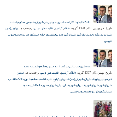
دادگاه تجدید نظر؛ سه شهروند بهایی در شیراز به حبس محکوم شدند
slide
آرشیو
اقلیت های دینی
بهایی
پژمان
تاریخ:
فروردین 18ام, 1398
گروه:
,
,
برچسب ها:
شهریاری
دادگاه تجدید نظر
شهر شیراز
شهروند بهایی
صدور حکم حبس
کوروش روحانی
محبوب
حبیبی
سه شهروند بهایی در شیراز به حبس محکوم شدند/ سند
slide
آرشیو
اقلیت های دینی
استان
تاریخ:
بهمن 1ام, 1397
گروه:
,
,
برچسب ها:
فارس
بهایی
بهاییان
بهاییان شیراز
پژمان شهریاری
تبلیغ علیه نظام
حبس
شعبه اول دادگاه انقلاب
شیراز
شهر شیراز
شهروند بهایی
شهروندان بهایی
شیراز
صدور حکم
قاضی محمود
ساداتی
کوروش روحانی
محبوب حبیبی