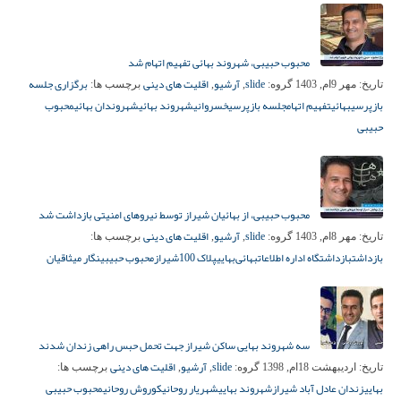
محبوب حبیبی، شهروند بهائی تفهیم اتهام شد
slide
آرشیو
اقلیت های دینی
برگزاری جلسه
تاریخ:
مهر 9ام, 1403
گروه:
,
,
برچسب ها:
بازپرسی
بهائی
تفهیم اتهام
جلسه بازپرسی
خسروانی
شهروند بهائی
شهروندان بهائی
محبوب
حبیبی
محبوب حبیبی، از بهائیان شیراز توسط نیروهای امنیتی بازداشت شد
slide
آرشیو
اقلیت های دینی
تاریخ:
مهر 8ام, 1403
گروه:
,
,
برچسب ها:
بازداشت
بازداشتگاه اداره اطلاعات
بهائی⁩
بهایی
پلاک 100
شیراز
محبوب حبیبی
نگار میثاقیان
سه شهروند بهایی ساکن شیراز جهت تحمل حبس راهی زندان شدند
slide
آرشیو
اقلیت های دینی
تاریخ:
اردیبهشت 18ام, 1398
گروه:
,
,
برچسب ها:
بهایی
زندان عادل آباد شیراز
شهروند بهایی
شهریار روحانی
کوروش روحانی
محبوب حبیبی