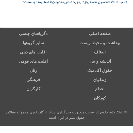
اصفهان
شلاق
غلامحسین محسنی اژه ای
مجید شکاری
محکومان اقتصادی
محمود سعادت
صفحه اصلی
دگرباشان جنسی
بهداشت و محیط زیست
سایر گروهها
اصناف
اقلیت های دینی
اندیشه و بیان
اقلیت های قومی
حقوق آکادمیک
زنان
زندانیان
فرهنگی
اعدام
کارگران
کودکان
© 2026 کلیه حقوق این سایت متعلق به خبرگزاری هرانا، ارگان خبری مجموعه فعالان
حقوق بشر در ایران است