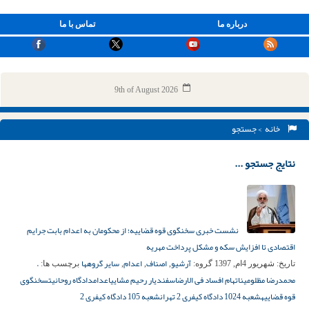
درباره ما
تماس با ما
9th of August 2026
خانه
> جستجو
نتایج جستجو ...
نشست خبری سخنگوی قوه قضاییه؛ از محکومان به اعدام بابت جرایم
اقتصادی تا افزایش سکه و مشکل پرداخت مهریه
آرشیو
اصناف
اعدام
سایر گروهها
.
تاریخ:
شهریور 4ام, 1397
گروه:
,
,
,
برچسب ها:
محمدرضا مظلومین
اتهام افساد فی الارض
اسفندیار رحیم مشایی
اعدام
دادگاه روحانیت
سخنگوی
قوه قضاییه
شعبه 1024 دادگاه کیفری 2 تهران
شعبه 105 دادگاه کیفری 2