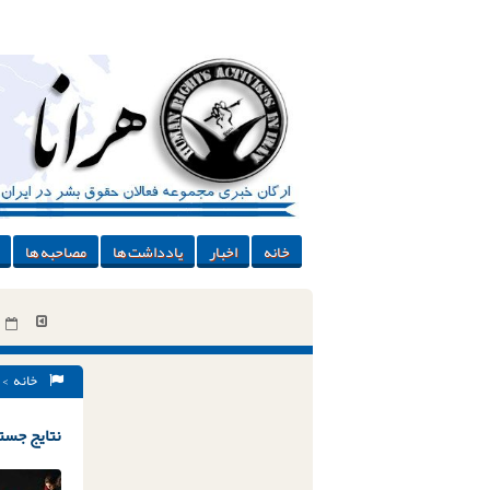
خانه
اخبار
یادداشت ها
مصاحبه ها
خانه
> 
نتایج جستج