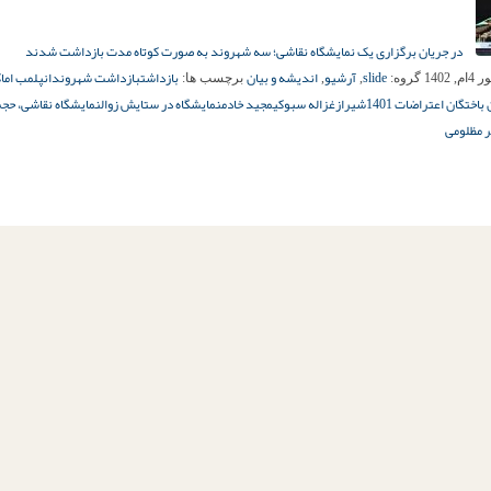
در جریان برگزاری یک نمایشگاه نقاشی؛ سه شهروند به صورت کوتاه مدت بازداشت شدند
slide
آرشیو
اندیشه و بیان
بازداشت
بازداشت شهروندان
پلمب اماک
 1402
گروه:
,
,
برچسب ها:
باختگان اعتراضات 1401
شیراز
غزاله سبوکی
مجید خادم
نمایشگاه در ستایش زوال
نمایشگاه نقاشی، حجم
ر مظلومی