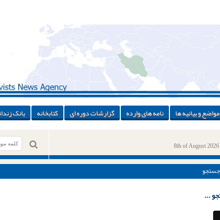
مواضع و بیانیه ها
نامه های وارده
گزارشات دوره ای
کتابخانه
بانک زندان
8th of August 2026
جستجو
و ...