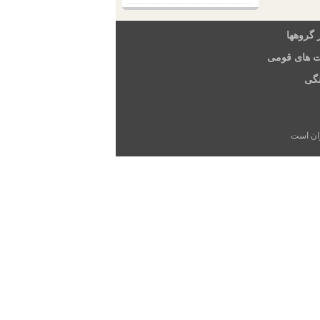
 گروهها
ت های قومی
گی