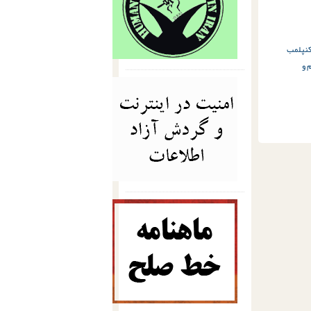
ن
پلمب
 و