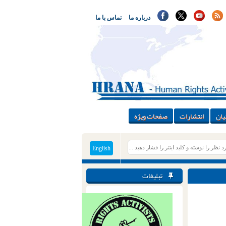
درباره ما
تماس با ما
یان
انتشارات
صفحات ویژه
English
تبلیغات