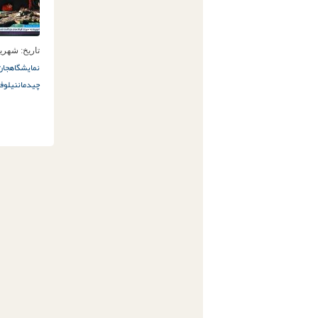
تاریخ:
شهریور 4ام,
نمایشگاه
جان 
چیدمان
نیلوف