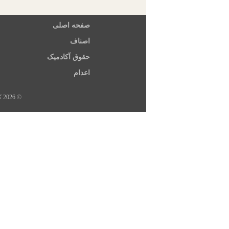
صفحه اصلی
اصناف
حقوق آکادمیک
اعدام
© 2026 کلیه حقوق این سایت متعلق به خبرگزاری هرانا، ارگان خبری مجموعه فعالان حقوق بشر در ایران است